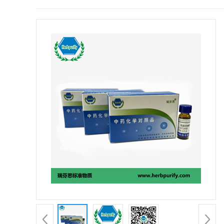
证
书
荣
誉
产
品
展
厅
公