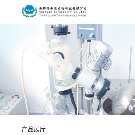
公
司
首
页
公
司
介
绍
产品展厅