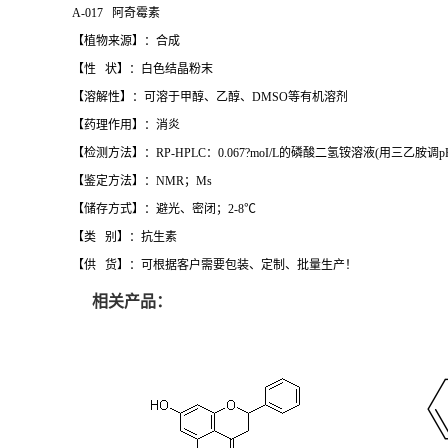
A-017 阿奇霉素
【植物来源】：合成
【性 状】：白色结晶粉末
【溶解性】：可溶于甲醇、乙醇、DMSO等有机溶剂
【药理作用】：消炎
【检测方法】：RP-HPLC：0.067?moI/L的磷酸二氢铵溶液(用三乙胺调pH值至
【鉴定方法】：NMR；Ms
【储存方式】：避光、密闭；2-8℃
【类 别】：抗生素
【供 货】：可根据客户需要包装、定制、批量生产！
相关产品：