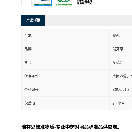
司
产品详请
动
产地
憃都
态
品牌
瑞芬思
联
A-017
货号
系
保存条件
密闭冷藏，2
方
83905-01-5
CAS编号
式
保质期
2年个月
瑞芬思标准物质-专业中药对照品标准品供应商。