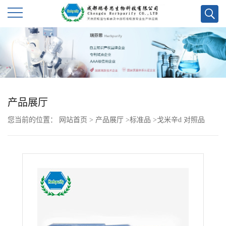
公
司
首
产品展厅
页
您当前的位置：
网站首页
>
产品展厅
>
标准品
>
戈米辛d 对照品
公
司
介
绍