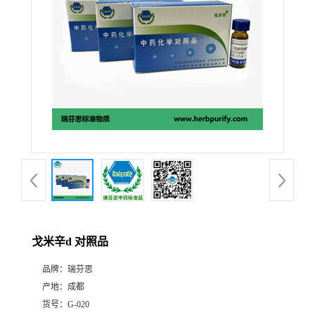
证
书
荣
誉
产
品
展
戈米辛d 对照品
厅
品牌：
瑞芬思
产地：
成都
公
货号：
G-020