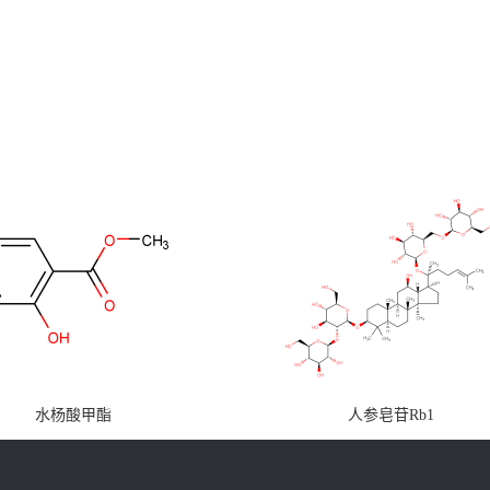
水杨酸甲酯
人参皂苷Rb1