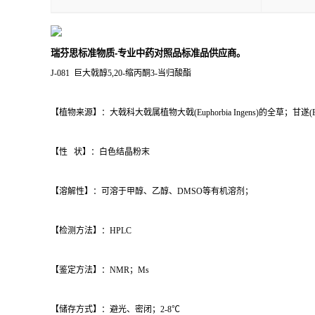
瑞芬思标准物质-专业中药对照品标准品供应商。
J-081 巨大戟醇5,20-缩丙酮3-当归酸酯
【植物来源】：大戟科大戟属植物大戟(Euphorbia Ingens)的全草；甘遂(Eupho
【性 状】：白色结晶粉末
【溶解性】：可溶于甲醇、乙醇、DMSO等有机溶剂；
【检测方法】：HPLC
【鉴定方法】：NMR；Ms
【储存方式】：避光、密闭；2-8℃