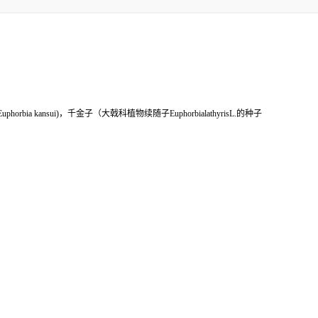
rbia kansui)，千金子（大戟科植物续随子EuphorbialathyrisL.的种子