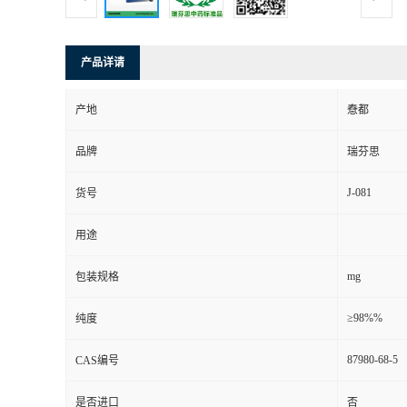
司
产品详请
动
产地
憃都
态
品牌
瑞芬思
联
J-081
货号
系
用途
方
mg
包装规格
式
≥98%%
纯度
87980-68-5
CAS编号
是否进口
否