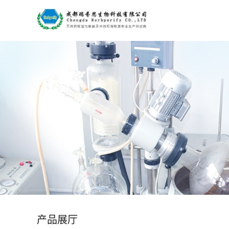
公
司
首
页
公
司
介
绍
产品展厅