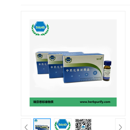
证
书
荣
誉
产
品
展
厅
公