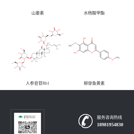
山姜素
水杨酸甲酯
人参皂苷Rb1
柳穿鱼黄素
服务咨询热线
18981954830