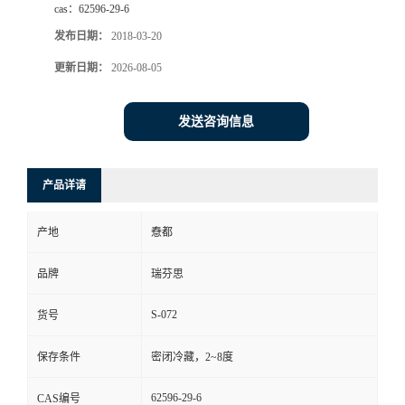
cas：
62596-29-6
司
发布日期：
2018-03-20
更新日期：
2026-08-05
动
态
发送咨询信息
联
产品详请
系
产地
憃都
方
品牌
瑞芬思
式
S-072
货号
保存条件
密闭冷藏，2~8度
62596-29-6
CAS编号