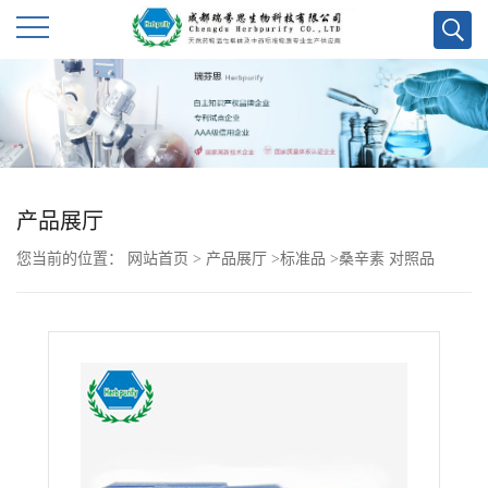
公
司
首
产品展厅
页
您当前的位置：
网站首页
>
产品展厅
>
标准品
>
桑辛素 对照品
公
司
介
绍