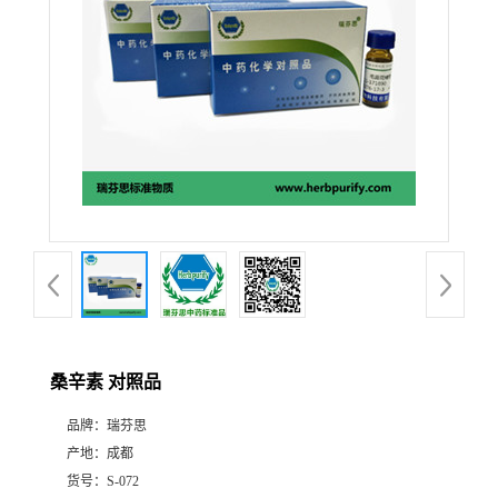
证
书
荣
誉
产
品
展
桑辛素 对照品
厅
品牌：
瑞芬思
产地：
成都
公
货号：
S-072