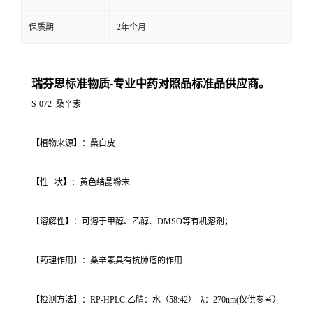
保质期
2年个月
瑞芬思标准物质-专业中药对照品标准品供应商。
S-072 桑辛素
【植物来源】：桑白皮
【性 状】：黄色结晶粉末
【溶解性】：可溶于甲醇、乙醇、DMSO等有机溶剂；
【药理作用】：桑辛素具有抗肿瘤的作用
【检测方法】：RP-HPLC:乙腈：水（58:42） λ：270nm(仅供参考）