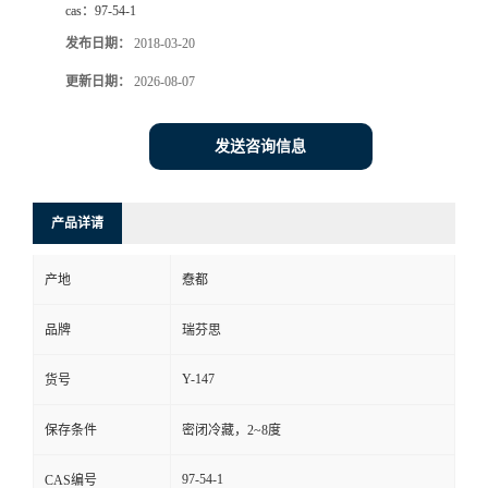
cas：
97-54-1
司
发布日期：
2018-03-20
更新日期：
2026-08-07
动
态
发送咨询信息
联
产品详请
系
产地
憃都
方
品牌
瑞芬思
式
Y-147
货号
保存条件
密闭冷藏，2~8度
97-54-1
CAS编号