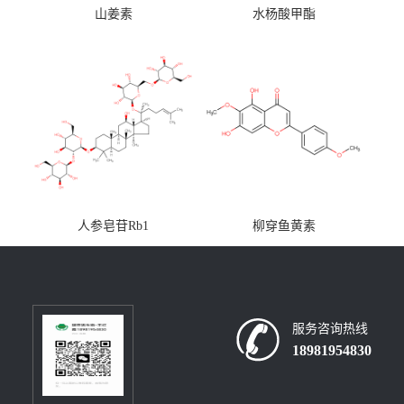
山姜素
水杨酸甲酯
人参皂苷Rb1
柳穿鱼黄素
服务咨询热线
18981954830