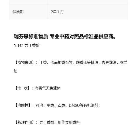
保质期
2年个月
瑞芬思标准物质-专业中药对照品标准品供应商。
Y-147 异丁香酚
【植物来源】：丁香、卡南加香石竹、晚香玉等精油，肉豆蔻油，衣兰
油
【性 状】：有香气无色液体
【溶解性】：可溶于甲醇、乙醇、DMSO等有机溶剂；
【药理作用】：异丁香酚可用作食用香料