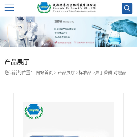
公
司
首
产品展厅
页
您当前的位置：
网站首页
>
产品展厅
>
标准品
>
异丁香酚 对照品
公
司
介
绍