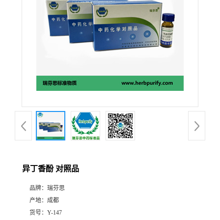
证
书
荣
誉
产
品
展
异丁香酚 对照品
厅
品牌：
瑞芬思
产地：
成都
公
货号：
Y-147