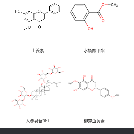
山姜素
水杨酸甲酯
人参皂苷Rb1
柳穿鱼黄素