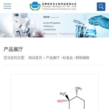
公
司
首
产品展厅
页
您当前的位置：
网站首页
>
产品展厅
>
标准品
>
野鸦椿酸
公
司
介
绍