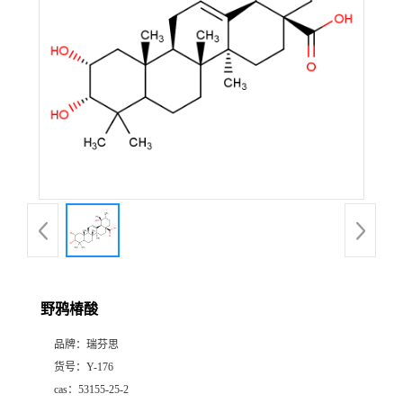
证
书
荣
誉
产
品
展
野鸦椿酸
厅
品牌：
瑞芬思
货号：
Y-176
公
cas：
53155-25-2