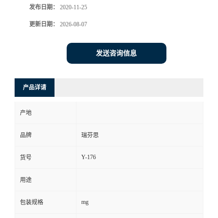
发布日期：
2020-11-25
司
更新日期：
2026-08-07
动
发送咨询信息
态
产品详请
联
产地
系
品牌
瑞芬思
方
Y-176
货号
式
用途
mg
包装规格