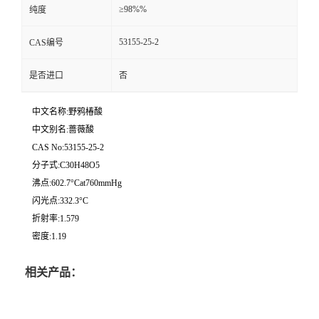
≥98%%
纯度
53155-25-2
CAS编号
是否进口
否
中文名称:野鸦椿酸
中文别名:蔷薇酸
CAS No:53155-25-2
分子式:C30H48O5
沸点:602.7°Cat760mmHg
闪光点:332.3°C
折射率:1.579
密度:1.19
相关产品：