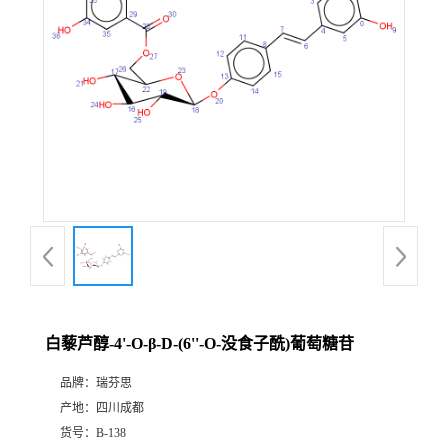
证
书
荣
誉
产
品
展
白藜芦醇-4'-O-β-D-(6''-O-没食子酰)葡萄糖苷
厅
品牌：
瑞芬思
产地：
四川成都
公
货号：
B-138