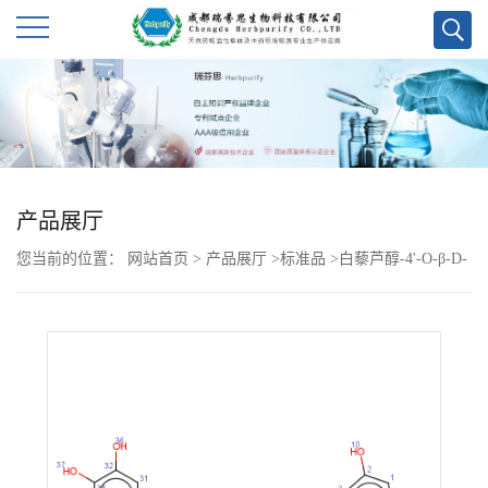
公
司
首
产品展厅
页
您当前的位置：
网站首页
>
产品展厅
>
标准品
>
白藜芦醇-4'-O-β-D-
公
(6''-O-没食子酰)葡萄糖苷
司
介
绍