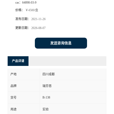
cas：
64898-03-9
司
价格：
￥4500/盒
发布日期：
2021-11-26
动
更新日期：
2026-08-07
态
发送咨询信息
联
系
产品详请
方
产地
四川成都
式
品牌
瑞芬思
B-138
货号
用途
实验