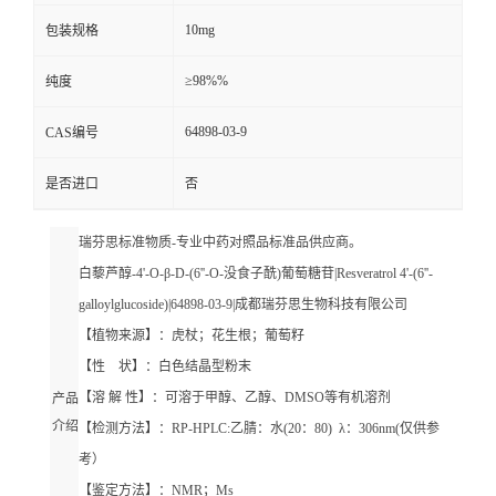
10mg
包装规格
≥98%%
纯度
64898-03-9
CAS编号
是否进口
否
瑞芬思标准物质-专业中药对照品标准品供应商。
白藜芦醇-4'-O-β-D-(6''-O-没食子酰)葡萄糖苷|Resveratrol 4'-(6''-
galloylglucoside)|64898-03-9|成都瑞芬思生物科技有限公司
【植物来源】：虎杖；花生根；葡萄籽
【性 状】：白色结晶型粉末
【溶 解 性】：可溶于甲醇、乙醇、DMSO等有机溶剂
产品
介绍
【检测方法】：RP-HPLC:乙腈：水(20：80) λ：306nm(仅供参
考）
【鉴定方法】：NMR；Ms