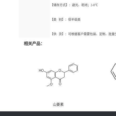
【储存方式】：避光、密闭；2-8℃
【类 别】：倍半萜类
【供 货】：可根据客户需要包装、定制、批量
相关产品：
山姜素