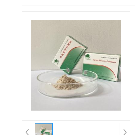
证
书
荣
誉
产
品
展
厅
公