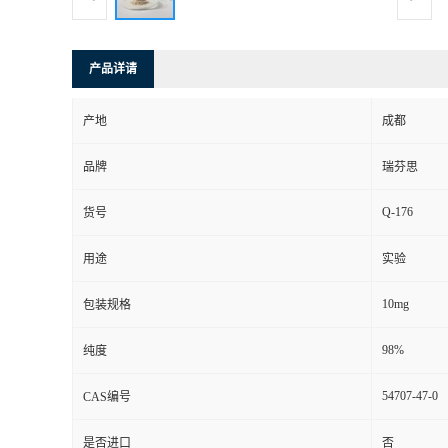
司
产品详请
动
产地
成都
态
品牌
瑞芬思
联
Q-176
货号
系
用途
实验
方
10mg
包装规格
式
98%
纯度
54707-47-0
CAS编号
是否进口
否