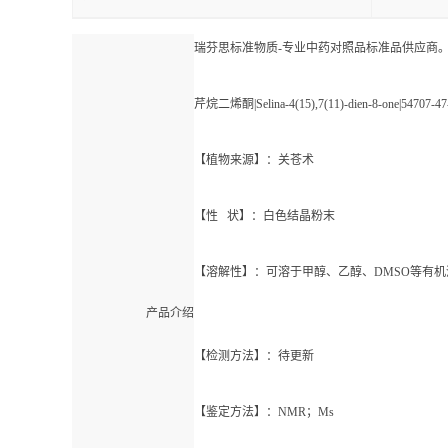
瑞芬思标准物质-专业中药对照品标准品供应商
芹烷二烯酮|Selina-4(15),7(11)-dien-8-one|
【植物来源】：关苍术
【性 状】：白色结晶粉末
【溶解性】：可溶于甲醇、乙醇、DMSO等有机
产品介绍
【检测方法】：待更新
【鉴定方法】：NMR；Ms