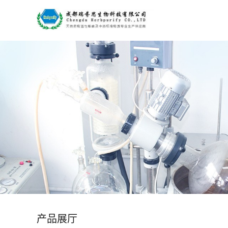
公
司
首
页
公
司
介
绍
产品展厅