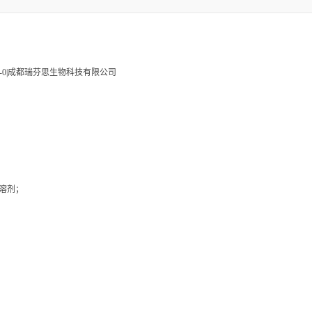
。
54707-47-0|成都瑞芬思生物科技有限公司
溶剂；