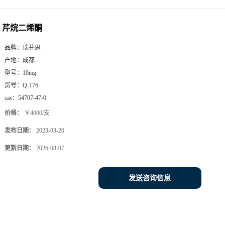
芹烷二烯酮
品牌：
瑞芬思
产地：
成都
型号：
10mg
货号：
Q-176
cas：
54707-47-0
价格：
￥4000/支
发布日期：
2023-03-20
更新日期：
2026-08-07
发送咨询信息