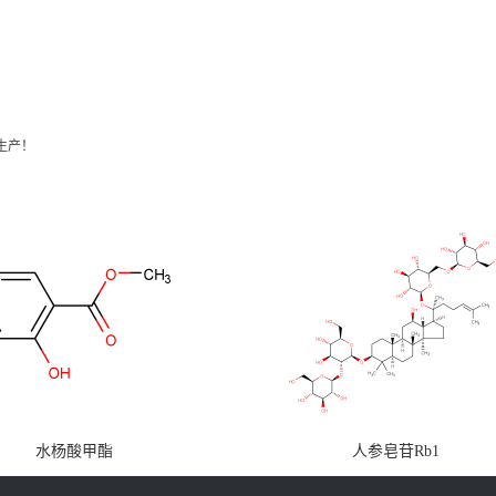
生产！
水杨酸甲酯
人参皂苷Rb1