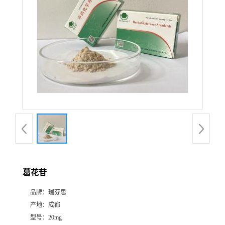
证
书
荣
誉
产
品
展
葛花苷
厅
品牌：
瑞芬思
产地：
成都
公
型号：
20mg