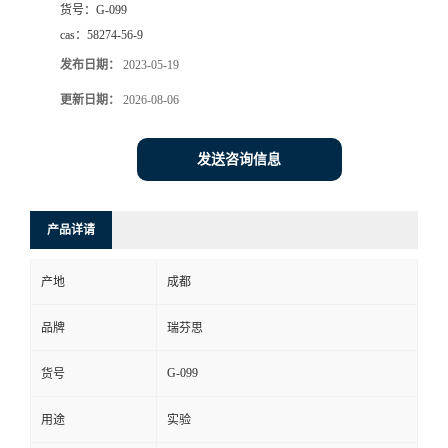
货号：
G-099
司
cas：
58274-56-9
发布日期：
2023-05-19
动
更新日期：
2026-08-06
态
发送咨询信息
联
产品详请
系
产地
成都
方
品牌
瑞芬思
式
G-099
货号
用途
实验