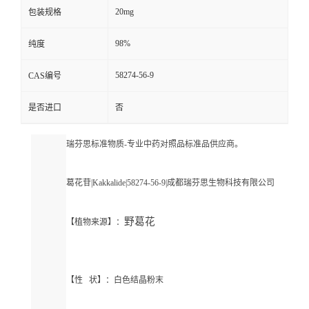
20mg
包装规格
98%
纯度
58274-56-9
CAS编号
是否进口
否
瑞芬思标准物质-专业中药对照品标准品供应商。
葛花苷|Kakkalide|58274-56-9|成都瑞芬思生物科技有限公司
野葛花
【植物来源】：
【性 状】：白色结晶粉末