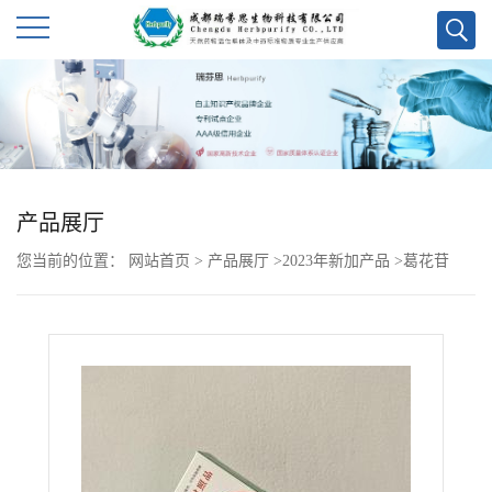
公
司
首
产品展厅
页
您当前的位置：
网站首页
>
产品展厅
>
2023年新加产品
>
葛花苷
公
司
介
绍