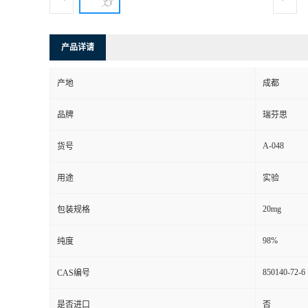
司
产品详请
动
产地
成都
态
品牌
瑞芬思
联
A-048
货号
系
用途
实验
方
20mg
包装规格
式
98%
纯度
850140-72-6
CAS编号
是否进口
否