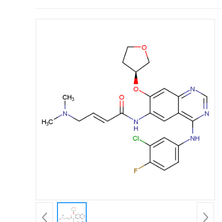
证
书
荣
誉
产
品
展
厅
公