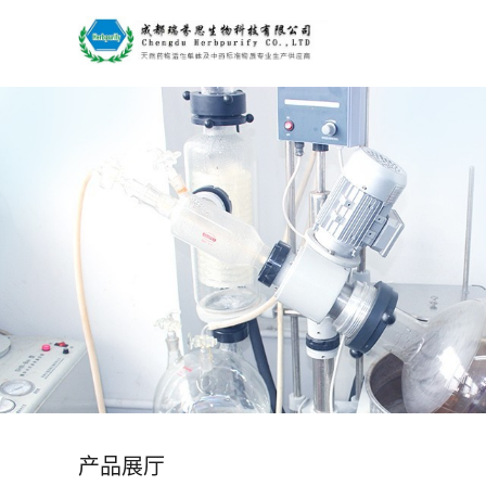
公
司
首
页
公
司
介
绍
产品展厅