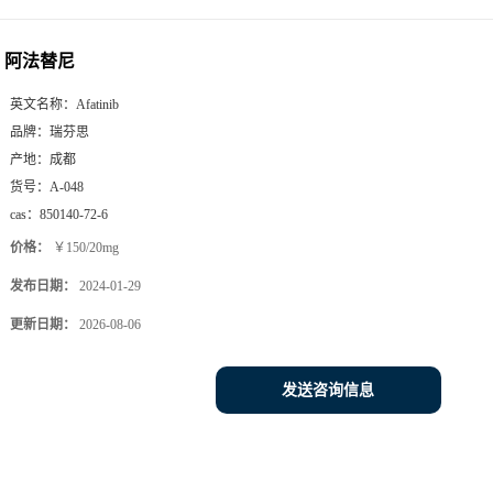
阿法替尼
英文名称：
Afatinib
品牌：
瑞芬思
产地：
成都
货号：
A-048
cas：
850140-72-6
价格：
￥150/20mg
发布日期：
2024-01-29
更新日期：
2026-08-06
发送咨询信息