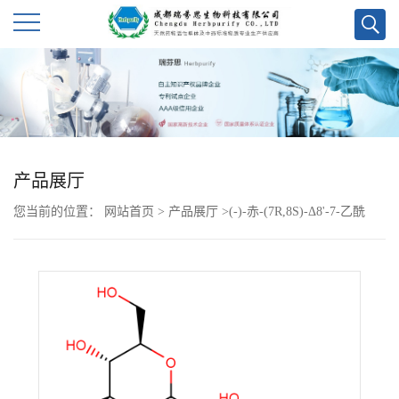
公
司
首
产品展厅
页
您当前的位置：
网站首页
>
产品展厅
>
(-)-赤-(7R,8S)-Δ8'-7-乙酰
公
基-3,4,3',5'-四甲氧基-8-O-4'-新木脂素
司
介
绍