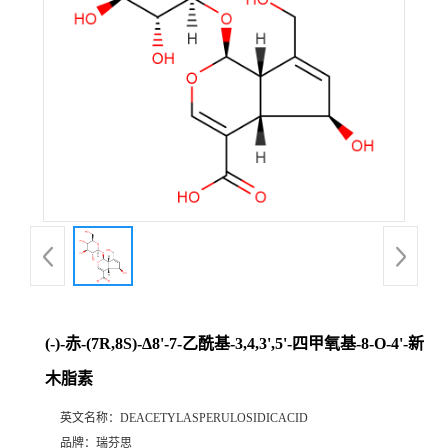
证
书
荣
誉
产
品
展
(-)-赤-(7R,8S)-Δ8'-7-乙酰基-3,4,3',5'-四甲氧基-8-O-4'-新
木脂素
厅
英文名称：
DEACETYLASPERULOSIDICACID
公
品牌：
瑞芬思