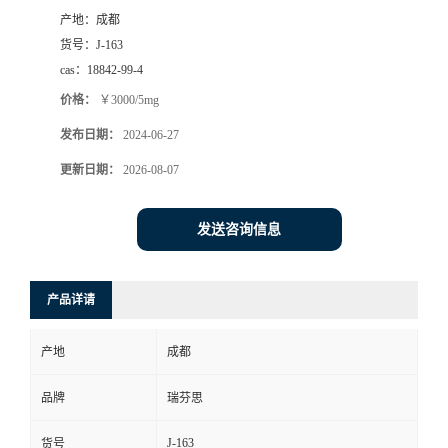
产地：
成都
司
货号：
J-163
cas：
18842-99-4
动
价格：
￥3000/5mg
态
发布日期：
2024-06-27
更新日期：
2026-08-07
联
发送咨询信息
系
方
产品详请
式
产地
成都
品牌
瑞芬思
J-163
货号