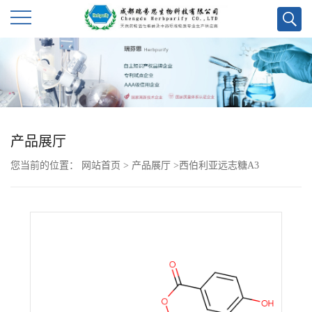
公
司
首
产品展厅
页
您当前的位置：
网站首页
>
产品展厅
>
西伯利亚远志糖A3
公
司
介
绍