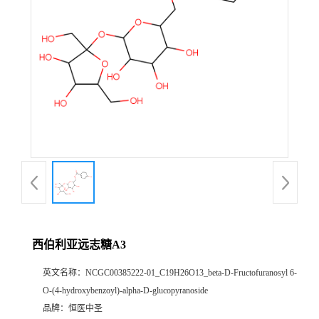
证
书
荣
誉
产
品
展
西伯利亚远志糖A3
厅
英文名称：
NCGC00385222-01_C19H26O13_beta-D-Fructofuranosyl 6-
O-(4-hydroxybenzoyl)-alpha-D-glucopyranoside
公
品牌：
恒医中圣