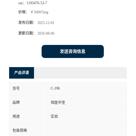
cas：
1193476-53-7
司
价格：
￥5600/5mg
发布日期：
2025-12-01
动
更新日期：
2026-08-06
态
发送咨询信息
联
系
产品详请
方
C-196
货号
式
品牌
恒医中圣
用途
实验
包装规格