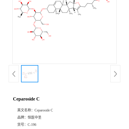
证
书
荣
誉
产
品
展
Ceparoside C
厅
英文名称：
Ceparoside C
品牌：
恒医中圣
公
货号：
C-196