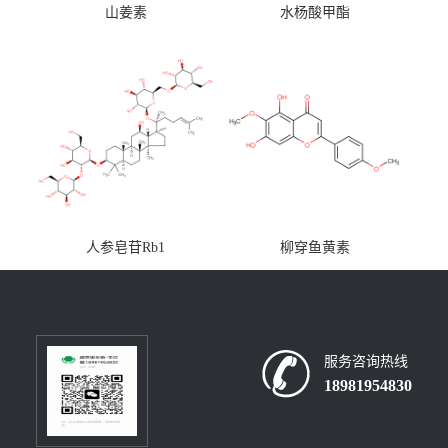
山姜素
水杨酸甲酯
人参皂苷Rb1
柳穿鱼黄素
服务咨询热线
18981954830