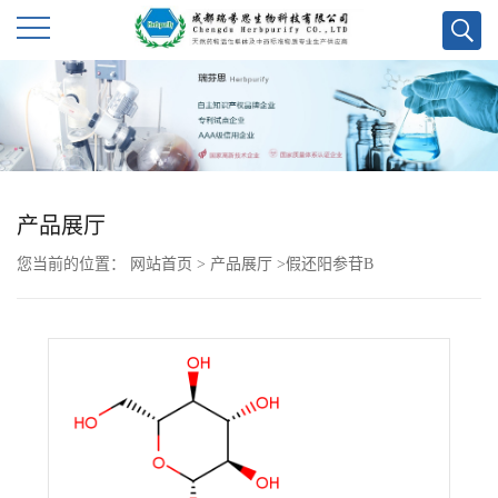
公
司
首
产品展厅
页
您当前的位置：
网站首页
>
产品展厅
>
假还阳参苷B
公
司
介
绍