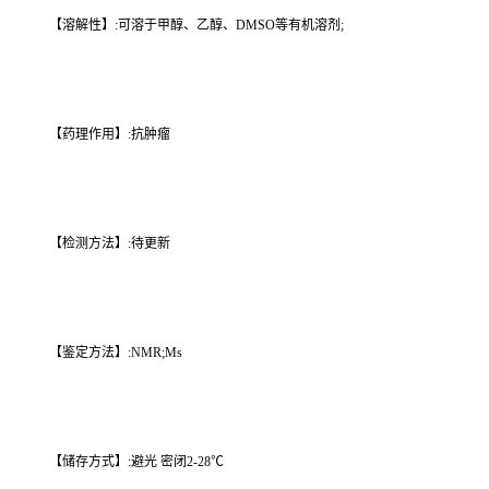
【溶解性】:可溶于甲醇、乙醇、DMSO等有机溶剂;
【药理作用】:抗肿瘤
【检测方法】:待更新
【鉴定方法】:NMR;Ms
【储存方式】:避光 密闭2-28℃