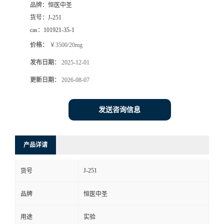
品牌：
恒医中圣
司
货号：
J-251
cas：
101921-35-1
动
价格：
￥3500/20mg
发布日期：
2025-12-01
态
更新日期：
2026-08-07
联
发送咨询信息
系
方
产品详请
式
J-251
货号
品牌
恒医中圣
用途
实验