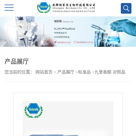
公
司
首
产品展厅
页
您当前的位置：
网站首页
>
产品展厅
>
标准品
>
九里香酮 对照品
公
司
介
绍