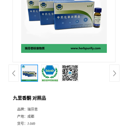
证
书
荣
誉
产
品
展
九里香酮 对照品
厅
品牌：
瑞芬思
产地：
成都
公
货号：
J-049