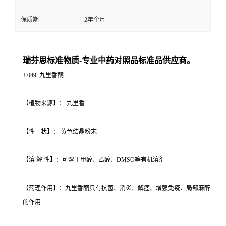
保质期
2年个月
瑞芬思标准物质-专业中药对照品标准品供应商。
J-049 九里香酮
【植物来源】： 九里香
【性 状】： 黄色结晶粉末
【溶 解 性】：可溶于甲醇、乙醇、DMSO等有机溶剂
【药理作用】：九里香酮具有抗菌、消炎、解痉、增强免疫、局部麻醉
的作用