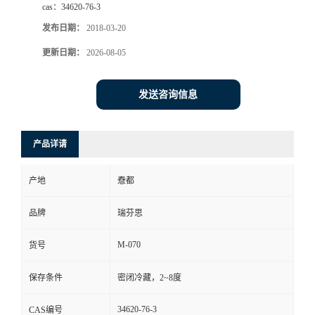
cas：
34620-76-3
司
发布日期：
2018-03-20
更新日期：
2026-08-05
动
态
发送咨询信息
联
产品详请
系
产地
憃都
方
品牌
瑞芬思
式
M-070
货号
保存条件
密闭冷藏，2~8度
34620-76-3
CAS编号