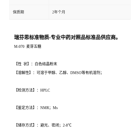
保质期
2年个月
瑞芬思标准物质-专业中药对照品标准品供应商。
M-070 麦芽五糖
【性 状】：白色结晶粉末
【溶解性】：可溶于甲醇、乙醇、DMSO等有机溶剂；
【检测方法】：HPLC
【鉴定方法】：NMR；Ms
【储存方式】：避光、密闭；2-8℃