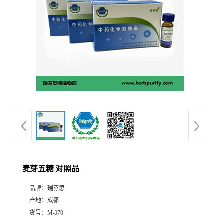
证
书
荣
誉
产
品
展
麦芽五糖 对照品
厅
品牌：
瑞芬思
产地：
成都
公
货号：
M-070