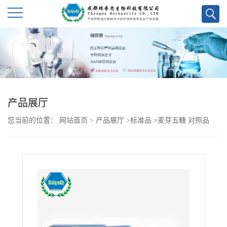
公
司
首
产品展厅
页
您当前的位置：
网站首页
>
产品展厅
>
标准品
>
麦芽五糖 对照品
公
司
介
绍