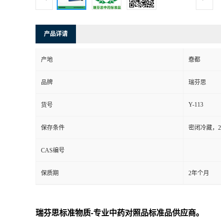
司
产品详请
动
产地
憃都
态
品牌
瑞芬思
联
Y-113
货号
系
保存条件
密闭冷藏，2
方
CAS编号
式
保质期
2年个月
瑞芬思标准物质-专业中药对照品标准品供应商。