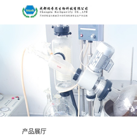
公
司
首
页
公
司
介
绍
产品展厅