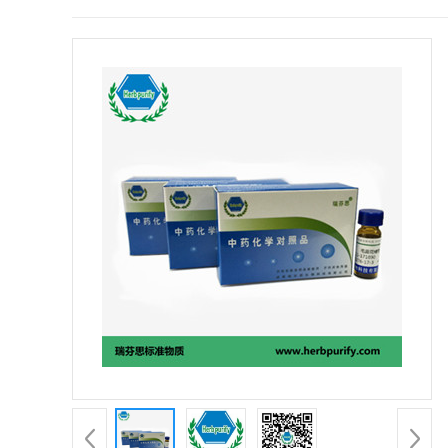
证
书
荣
誉
产
品
展
厅
公