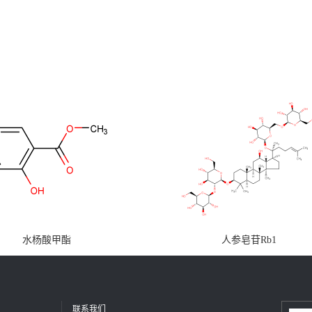
水杨酸甲酯
人参皂苷Rb1
联系我们