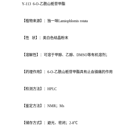
Y-113 6-O-乙酰山栀苷甲酯
【植物来源】：独一味Lamiophlomis rotata
【性 状】：类白色结晶粉末
【溶解性】：可溶于甲醇、乙醇、DMSO等有机溶剂；
【药理作用】：6-O-乙酰山栀苷甲酯具有止血镇痛的作用
【检测方法】：HPLC
【鉴定方法】：NMR；Ms
【储存方式】：避光、密闭；2-8℃