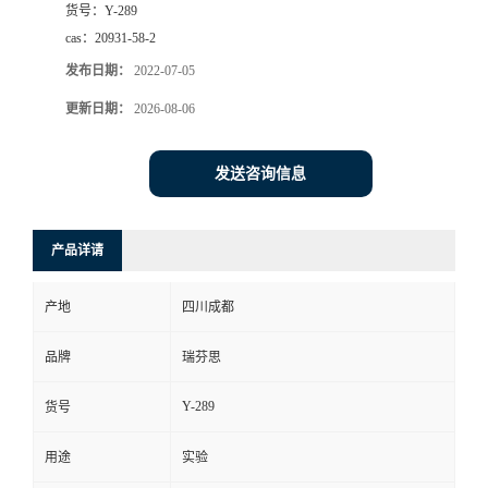
货号：
Y-289
司
cas：
20931-58-2
发布日期：
2022-07-05
动
更新日期：
2026-08-06
态
发送咨询信息
联
产品详请
系
产地
四川成都
方
品牌
瑞芬思
式
Y-289
货号
用途
实验