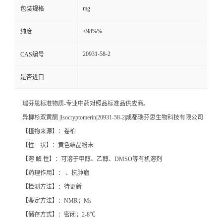
mg
包装规格
≥98%%
纯度
20931-58-2
CAS编号
是否进口
瑞芬思标准物质-专业中药对照品标准品供应商。
异柳杉双黄酮 |Isocryptomerin|20931-58-2|成都瑞芬思生物科技有限公司
【植物来源】：卷柏
【性 状】：黄色结晶粉末
【溶 解 性】：可溶于甲醇、乙醇、DMSO等有机溶剂
【药理作用】： 、抗肿瘤
【检测方法】：待更新
【鉴定方法】：NMR；Ms
【储存方式】：密闭；2-8℃