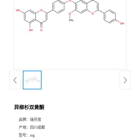
证
书
荣
誉
产
品
展
异柳杉双黄酮
厅
品牌：
瑞芬思
产地：
四川成都
公
型号：
mg