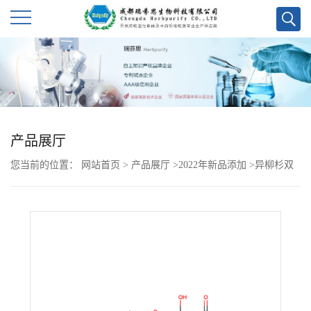
公
司
首
产品展厅
页
您当前的位置：
网站首页
>
产品展厅
>
2022年新品添加
>
异柳杉双
公
黄酮
司
介
绍