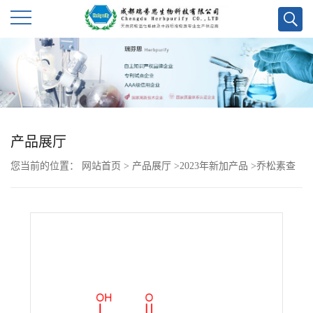
公
司
首
产品展厅
页
您当前的位置：
网站首页
>
产品展厅
>
2023年新加产品
>
乔松素查
公
尔酮
司
介
绍