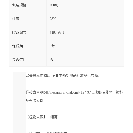
20mg
包装规格
98%
纯度
4197-97-1
CAS编号
保质期
3年
是否进口
否
瑞芬思标准物质-专业中药对照品标准品供应商。
乔松素查尔酮|Pinocembrin chalcone|4197-97-1|成都瑞芬思生物科
技有限公司
【植物来源】：蜡菊