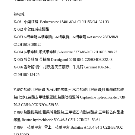
辣椒碱
X-061 小檗红碱 Berberrubine 15401-69-1 C19H15NO4 321.33
X-062 小檗红碱硫酸酯
X-063 a-细辛醚 a-细辛脑；a-细辛脑；a-细辛酮 a-Asarone 2883-98-9
C12H16O3 208.25
X-064 β-细辛脑 顺式细辛脑 β-Asarone 5273-86-9 C12H16O3 208.25
X-065 豨莶精醇 莶精醇 Darutigenol 5940-00-1 C20H34O3 322.48
X-066 香叶醇 牻牛儿醇;香天竺蔡醇；牛儿醇 Geraniol 106-24-1
C10H18O 154.25
Y-097 盐酸吐根酚碱 九节因盐酸盐;七水合盐酸吐根酚碱;吐根酚碱盐酸
盐(七水);盐酸去甲吐根亚碱;盐酸吐根亚碱 Cephaeline hydrochloride 3738-
70-3 C28H40Cl2N2O4 539.53
Y-098 盐酸甜菜碱 甜菜碱盐酸盐;三甲铵乙内酯盐酸盐;三甲铵乙内酯盐
酸盐 Betaine hydrochloride 590-46-5 C5H12ClNO2 153.61
Y-099 一枝蒿甲素 雪上一枝蒿甲素 Bullatine A 1354-84-3 C22H33NO2