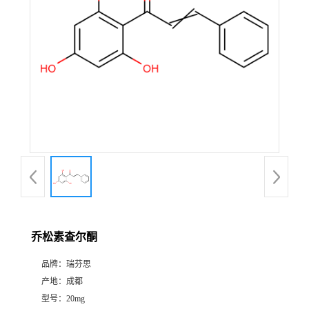
证
书
荣
誉
产
品
展
乔松素查尔酮
厅
品牌：
瑞芬思
产地：
成都
公
型号：
20mg