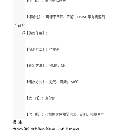
【性 状】：黄色结晶粉末
【溶解性】：可溶于甲醇、乙醇、DMSO等有机溶剂；
产品介
绍
【药理作用】：
【检测方法】：待更新
【鉴定方法】：NMR；Ms
【储存方式】：避光、密闭；2-8℃
【类 别】：查尔酮
【供 货】：可根据客户需要包装、定制、批量生产！
用 途
本品仅供实验室药品检测用，不作其他用途