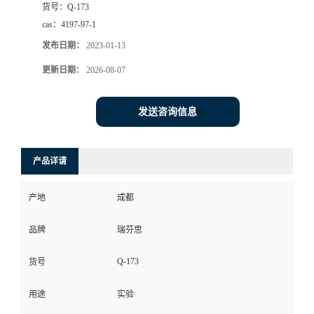
货号：
Q-173
司
cas：
4197-97-1
发布日期：
2023-01-13
动
更新日期：
2026-08-07
态
发送咨询信息
联
产品详请
系
产地
成都
方
品牌
瑞芬思
式
Q-173
货号
用途
实验