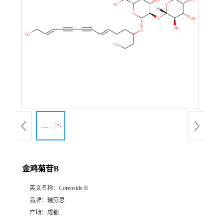
证
书
荣
誉
产
品
展
金鸡菊苷B
厅
英文名称：
Coreoside B
品牌：
瑞芬思
公
产地：
成都