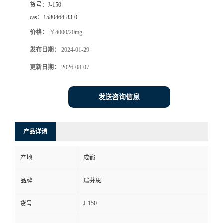
货号：
J-150
司
cas：
1580464-83-0
价格：
￥4000/20mg
动
发布日期：
2024-01-29
态
更新日期：
2026-08-07
联
发送咨询信息
系
产品详请
方
产地
成都
式
品牌
瑞芬思
J-150
货号