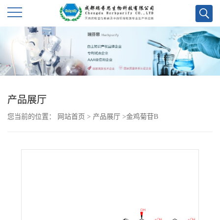
公
司
首
产品展厅
页
您当前的位置：
网站首页
>
产品展厅
>
金鸡菊苷B
公
司
介
绍