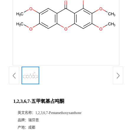
证
书
荣
誉
产
品
展
1,2,3,6,7-五甲氧基占吨酮
厅
英文名称：
1,2,3,6,7-Pentamethoxyxanthone
品牌：
瑞芬思
公
产地：
成都