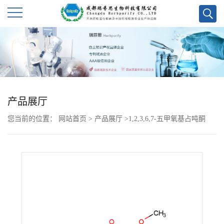
公
司
首
产品展厅
页
您当前的位置：
网站首页
>
产品展厅
>
1,2,3,6,7-五甲氧基占吨酮
公
司
介
绍