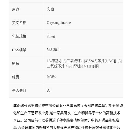
用途
实验
Oxysanguinarine
英文名称
20mg
包装规格
548-30-1
CAS编号
13-甲基-[1,3]二氧戊环并[4',5':4,5]苯并[1,2-C][1,3]
别名
二氧戊环并[4,5-I]菲啶-14(13H)-酮
0.98%
纯度
是否进口
否
成都瑞芬思生物科技有限公司专业从事高纯度天然产物单体定制分离纯
化和生产工艺开发业务,是一家集研发、生产和贸易于一体的高新技术
企业。公司目前可以提供近千种高纯度植物单体、中药对照品和标准
品,力争建成国内外知名的大规模天然产物活性成分高效分离纯化平台