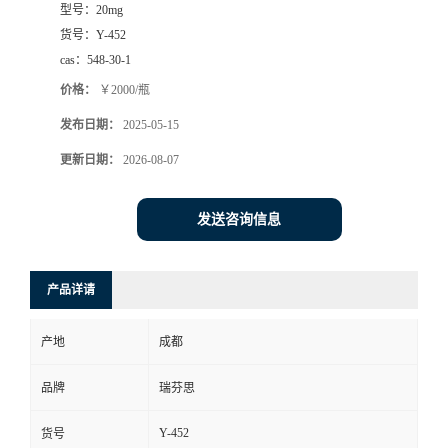
型号：
20mg
司
货号：
Y-452
cas：
548-30-1
动
价格：
￥2000/瓶
发布日期：
2025-05-15
态
更新日期：
2026-08-07
联
发送咨询信息
系
方
产品详请
式
产地
成都
品牌
瑞芬思
Y-452
货号