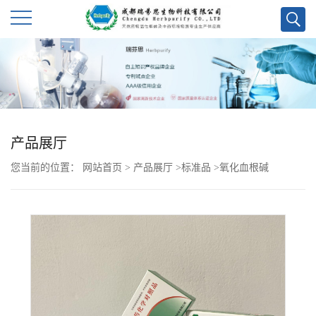
公
司
首
产品展厅
页
您当前的位置：
网站首页
>
产品展厅
>
标准品
>
氧化血根碱
公
司
介
绍