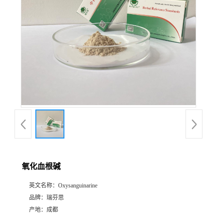
证
书
荣
誉
产
品
展
氧化血根碱
厅
英文名称：
Oxysanguinarine
品牌：
瑞芬思
公
产地：
成都