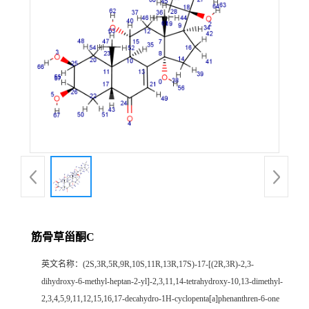
证
书
荣
誉
产
品
展
筋骨草甾酮C
厅
英文名称：
(2S,3R,5R,9R,10S,11R,13R,17S)-17-[(2R,3R)-2,3-
dihydroxy-6-methyl-heptan-2-yl]-2,3,11,14-tetrahydroxy-10,13-dimethyl-
公
2,3,4,5,9,11,12,15,16,17-decahydro-1H-cyclopenta[a]phenanthren-6-one