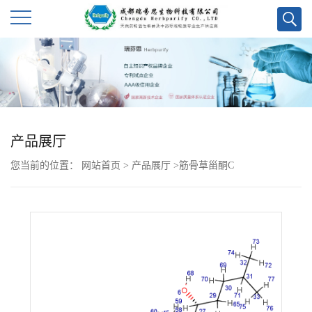
公
司
首
产品展厅
页
您当前的位置：
网站首页
>
产品展厅
>
筋骨草甾酮C
公
司
介
绍