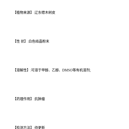
【植物来源】:辽东楤木树皮
【性 状】:白色结晶粉末
【溶解性】:可溶于甲醇、乙醇、DMSO等有机溶剂;
【药理作用】:抗肿瘤
【检测方法】:待更新