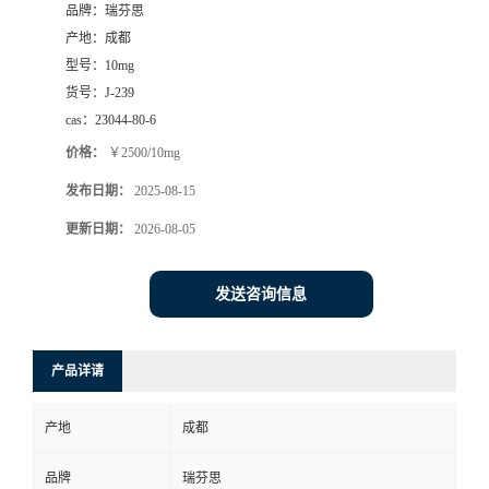
品牌：
瑞芬思
司
产地：
成都
型号：
10mg
动
货号：
J-239
cas：
23044-80-6
态
价格：
￥2500/10mg
发布日期：
2025-08-15
联
更新日期：
2026-08-05
系
发送咨询信息
方
式
产品详请
产地
成都
品牌
瑞芬思