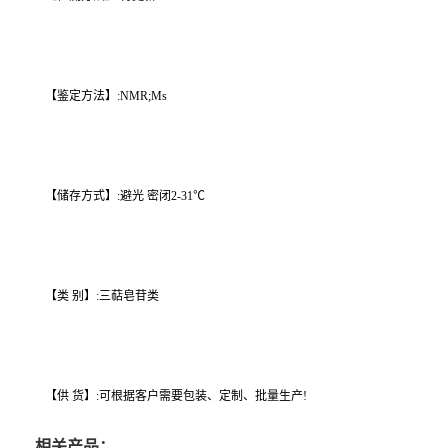
【鉴定方法】:NMR;Ms
【储存方式】:避光 密闭2-31℃
【类 别】:三萜皂苷类
【供 货】:可根据客户需要包装、定制、批量生产!
相关产品：