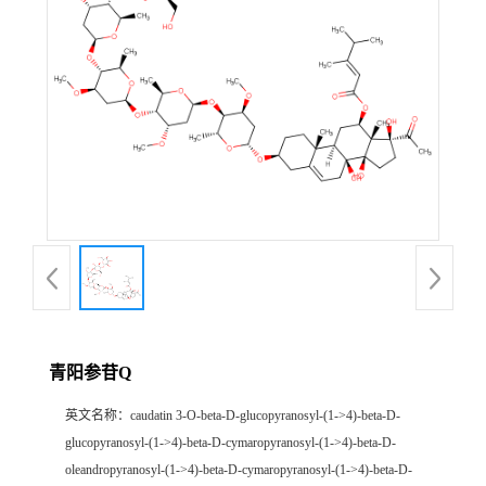
证
书
荣
誉
产
品
展
青阳参苷Q
厅
英文名称：
caudatin 3-O-beta-D-glucopyranosyl-(1->4)-beta-D-
glucopyranosyl-(1->4)-beta-D-cymaropyranosyl-(1->4)-beta-D-
公
oleandropyranosyl-(1->4)-beta-D-cymaropyranosyl-(1->4)-beta-D-