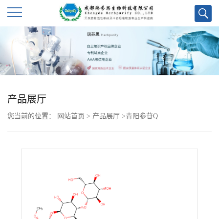
公
司
首
产品展厅
页
您当前的位置：
网站首页
>
产品展厅
>
青阳参苷Q
公
司
介
绍