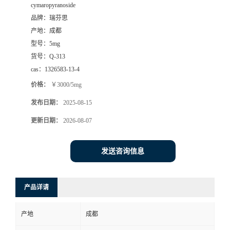
cymaropyranoside
司
品牌：
瑞芬思
产地：
成都
动
型号：
5mg
货号：
Q-313
态
cas：
1326583-13-4
价格：
￥3000/5mg
联
发布日期：
2025-08-15
系
更新日期：
2026-08-07
方
发送咨询信息
式
产品详请
产地
成都