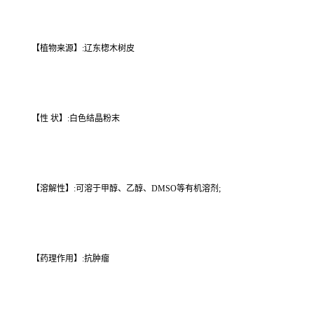
【植物来源】:辽东楤木树皮
【性 状】:白色结晶粉末
【溶解性】:可溶于甲醇、乙醇、DMSO等有机溶剂;
【药理作用】:抗肿瘤