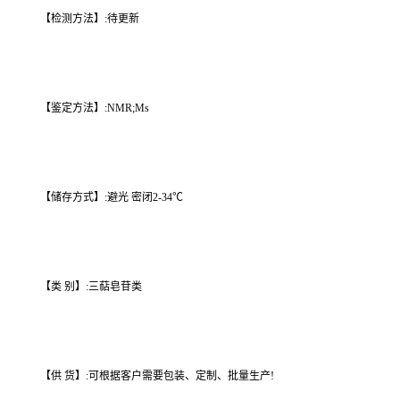
【检测方法】:待更新
【鉴定方法】:NMR;Ms
【储存方式】:避光 密闭2-34℃
【类 别】:三萜皂苷类
【供 货】:可根据客户需要包装、定制、批量生产!