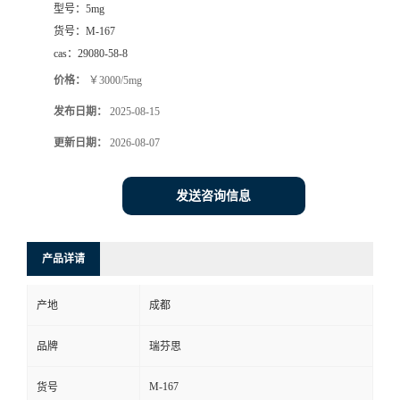
型号：
5mg
司
货号：
M-167
cas：
29080-58-8
动
价格：
￥3000/5mg
发布日期：
2025-08-15
态
更新日期：
2026-08-07
联
发送咨询信息
系
方
产品详请
式
产地
成都
品牌
瑞芬思
M-167
货号