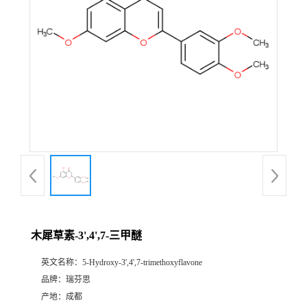
证
书
荣
誉
产
品
展
木犀草素-3',4',7-三甲醚
厅
英文名称：
5-Hydroxy-3',4',7-trimethoxyflavone
品牌：
瑞芬思
公
产地：
成都