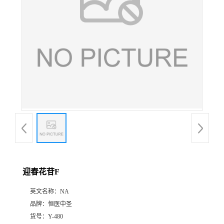
证
书
荣
誉
产
品
展
迎春花苷F
厅
英文名称：
NA
品牌：
恒医中圣
公
货号：
Y-480