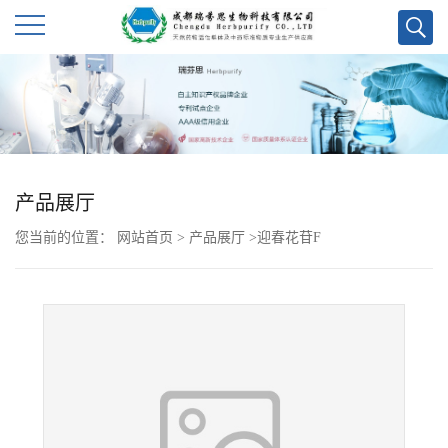
公
司
首
产品展厅
页
您当前的位置：
网站首页
>
产品展厅
>
迎春花苷F
公
司
介
绍