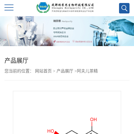
公
司
首
产品展厅
页
您当前的位置：
网站首页
>
产品展厅
>
阿夫儿茶精
公
司
介
绍