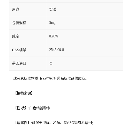
用途
实验
5mg
包装规格
0.98%
纯度
2545-00-8
CAS编号
是否进口
否
瑞芬思标准物质-专业中药对照品标准品供应商。
【植物来源】:
【性 状】:白色结晶粉末
【溶解性】:可溶于甲醇、乙醇、DMSO等有机溶剂;