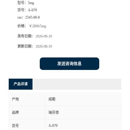
型号：
5mg
司
货号：
A-079
cas：
2545-00-8
动
价格：
￥2800/5mg
发布日期：
2026-06-10
态
更新日期：
2026-08-10
联
发送咨询信息
系
方
产品详请
式
产地
成都
品牌
瑞芬思
A-079
货号