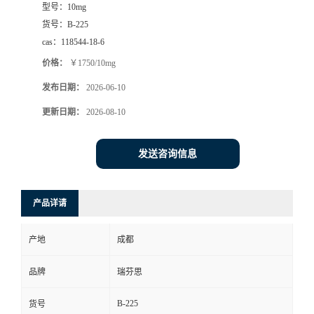
型号：
10mg
司
货号：
B-225
cas：
118544-18-6
动
价格：
￥1750/10mg
发布日期：
2026-06-10
态
更新日期：
2026-08-10
联
发送咨询信息
系
方
产品详请
式
产地
成都
品牌
瑞芬思
B-225
货号