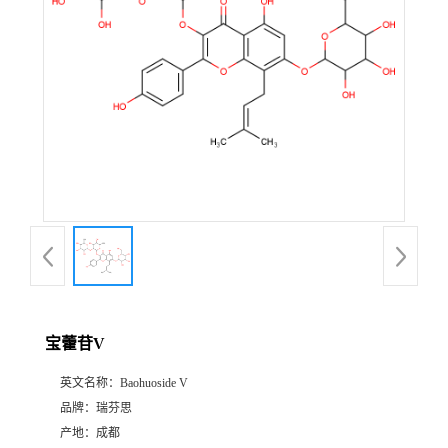
证
书
荣
誉
产
品
展
宝藿苷V
厅
英文名称：
Baohuoside V
品牌：
瑞芬思
公
产地：
成都