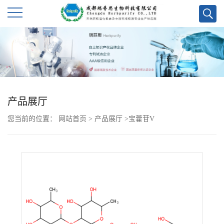
公
司
首
产品展厅
页
您当前的位置：
网站首页
>
产品展厅
>
宝藿苷V
公
司
介
绍