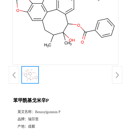
证
书
荣
誉
产
品
展
苯甲酰基戈米辛P
厅
英文名称：
Benzoylgomisin P
品牌：
瑞芬思
公
产地：
成都