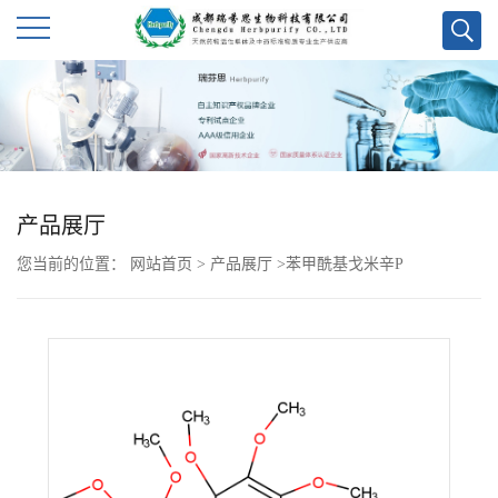
公
司
首
产品展厅
页
您当前的位置：
网站首页
>
产品展厅
>
苯甲酰基戈米辛P
公
司
介
绍