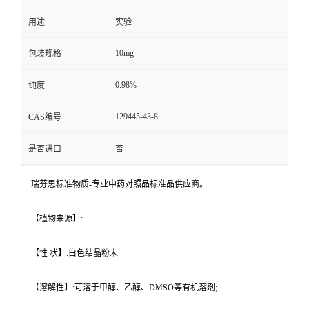
用途
实验
10mg
包装规格
0.98%
纯度
129445-43-8
CAS编号
是否进口
否
瑞芬思标准物质-专业中药对照品标准品供应商。
【植物来源】:
【性 状】:白色结晶粉末
【溶解性】:可溶于甲醇、乙醇、DMSO等有机溶剂;