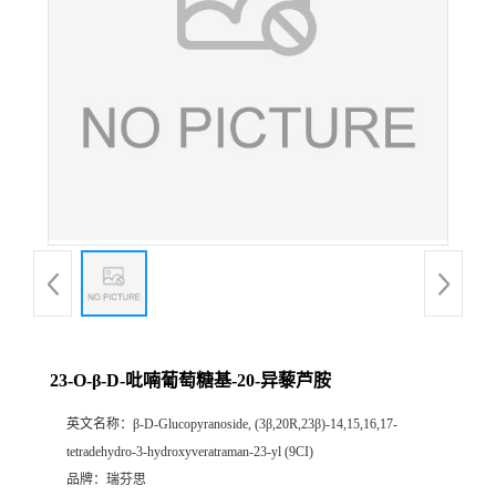
证
书
荣
誉
产
品
展
23-O-β-D-吡喃葡萄糖基-20-异藜芦胺
厅
英文名称：
β-D-Glucopyranoside, (3β,20R,23β)-14,15,16,17-
tetradehydro-3-hydroxyveratraman-23-yl (9CI)
公
品牌：
瑞芬思