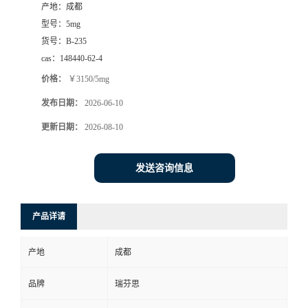
产地：
成都
司
型号：
5mg
货号：
B-235
动
cas：
148440-62-4
价格：
￥3150/5mg
态
发布日期：
2026-06-10
联
更新日期：
2026-08-10
系
发送咨询信息
方
产品详请
式
产地
成都
品牌
瑞芬思