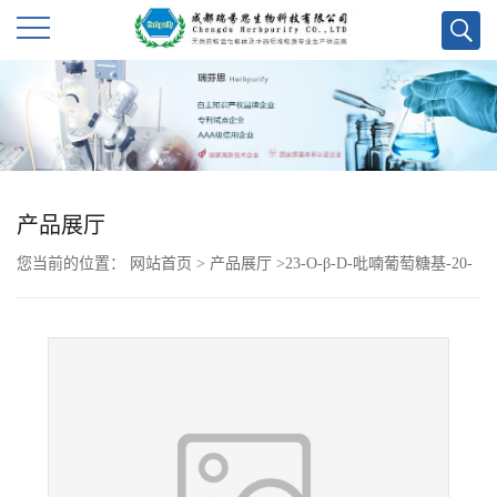
公
司
首
产品展厅
页
您当前的位置：
网站首页
>
产品展厅
>
23-O-β-D-吡喃葡萄糖基-20-
公
异藜芦胺
司
介
绍