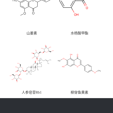
山姜素
水杨酸甲酯
人参皂苷Rb1
柳穿鱼黄素