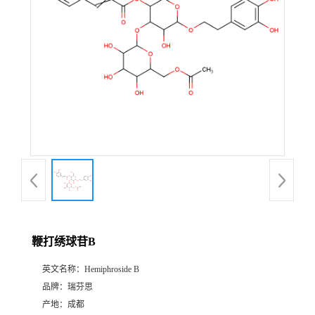
证
书
荣
誉
产
品
展
鞭打绣球苷B
厅
英文名称：
Hemiphroside B
品牌：
瑞芬思
公
产地：
成都