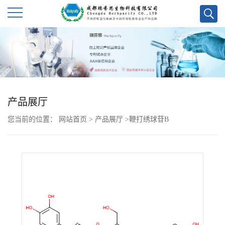
公
司
首
产品展厅
页
您当前的位置：
网站首页
>
产品展厅
>
鞭打绣球苷B
公
司
介
绍