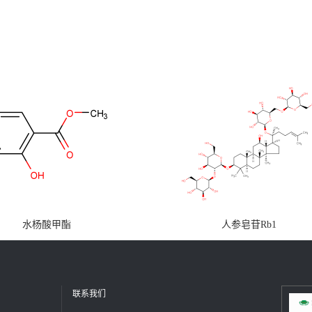
水杨酸甲酯
人参皂苷Rb1
联系我们