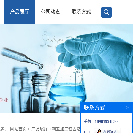
产品展厅
公司动态
联系方式
联系方式
手机：
18981954830
位置：
网站首页
>
产品展厅
>
刺五加二糖古洛糖-(1→2)-塔洛糖
Q Q：