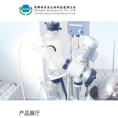
公
司
首
页
公
司
介
绍
产品展厅