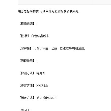
瑞芬思标准物质-专业中药对照品标准品供应商。
【植物来源】:
【性 状】:白色结晶粉末
【溶解性】:可溶于甲醇、乙醇、DMSO等有机溶剂;
【药理作用】:
【检测方法】:待更新
【鉴定方法】:NMR;Ms
【储存方式】:避光 密闭2-87℃
【类 别】: