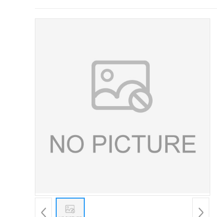
证
书
荣
誉
产
品
展
厅
公