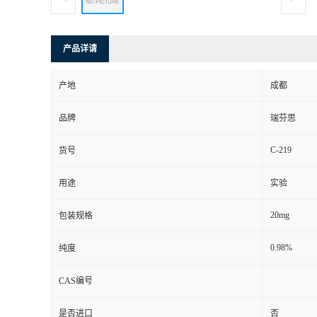
司
产品详请
动
产地
成都
态
品牌
瑞芬思
联
C-219
货号
系
用途
实验
方
20mg
包装规格
式
0.98%
纯度
CAS编号
是否进口
否