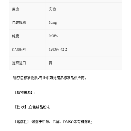
用途
实验
10mg
包装规格
0.98%
纯度
128397-42-2
CAS编号
是否进口
否
瑞芬思标准物质-专业中药对照品标准品供应商。
【植物来源】:
【性 状】:白色结晶粉末
【溶解性】:可溶于甲醇、乙醇、DMSO等有机溶剂;