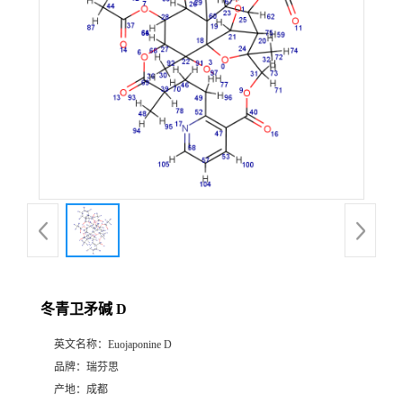
证
书
荣
誉
产
品
展
冬青卫矛碱 D
厅
英文名称：
Euojaponine D
品牌：
瑞芬思
公
产地：
成都