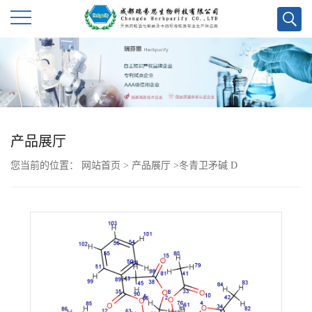
公
司
首
产品展厅
页
您当前的位置：
网站首页
>
产品展厅
>
冬青卫矛碱 D
公
司
介
绍