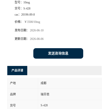
型号：
10mg
司
货号：
S-428
cas：
20196-89-8
动
价格：
￥3500/10mg
发布日期：
2026-06-10
态
更新日期：
2026-08-06
联
发送咨询信息
系
方
产品详请
式
产地
成都
品牌
瑞芬思
S-428
货号