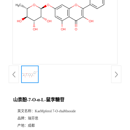
证
书
荣
誉
产
品
展
山柰酚-7-O-α-L-鼠李糖苷
厅
英文名称：
KaeMpferol 7-O-rhaMnoside
品牌：
瑞芬思
公
产地：
成都