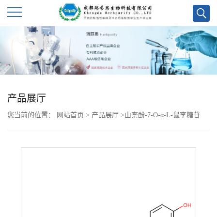
公
司
首
产品展厅
页
您当前的位置：
网站首页
>
产品展厅
>
山柰酚-7-O-α-L-鼠李糖苷
公
司
介
绍