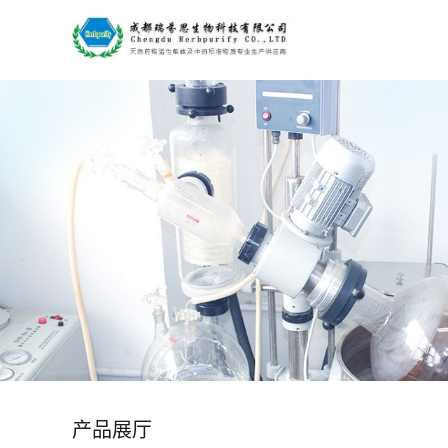
公
司
首
页
公
司
介
绍
产品展厅