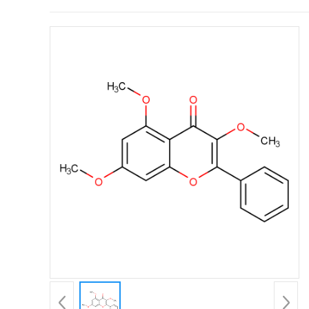
证
书
荣
誉
产
品
展
厅
公