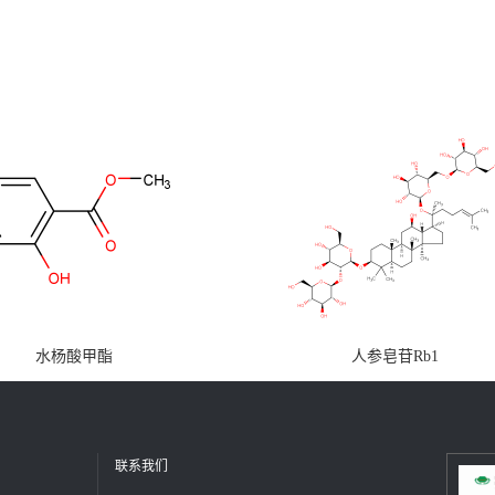
水杨酸甲酯
人参皂苷Rb1
联系我们