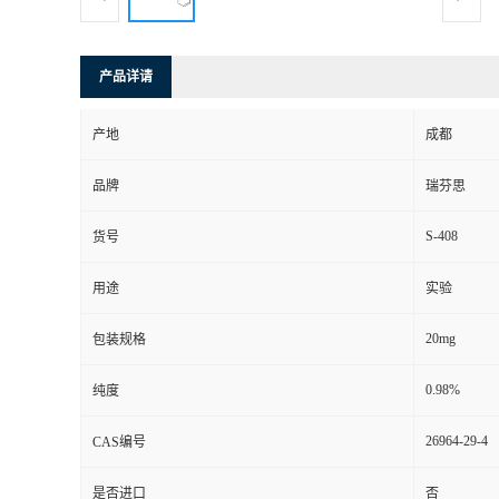
司
产品详请
动
产地
成都
态
品牌
瑞芬思
联
S-408
货号
系
用途
实验
方
20mg
包装规格
式
0.98%
纯度
26964-29-4
CAS编号
是否进口
否