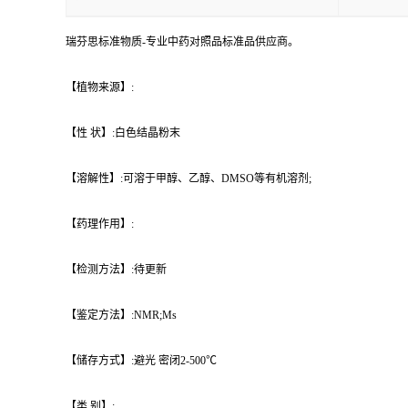
瑞芬思标准物质-专业中药对照品标准品供应商。
【植物来源】:
【性 状】:白色结晶粉末
【溶解性】:可溶于甲醇、乙醇、DMSO等有机溶剂;
【药理作用】:
【检测方法】:待更新
【鉴定方法】:NMR;Ms
【储存方式】:避光 密闭2-500℃
【类 别】: