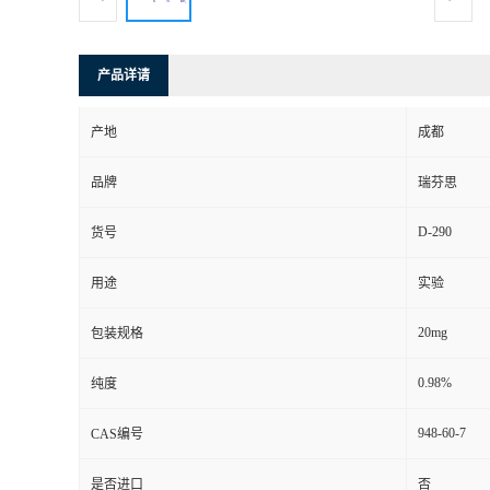
司
产品详请
动
产地
成都
态
品牌
瑞芬思
联
D-290
货号
系
用途
实验
方
20mg
包装规格
式
0.98%
纯度
948-60-7
CAS编号
是否进口
否