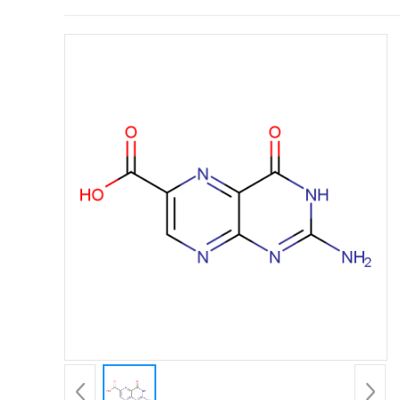
证
书
荣
誉
产
品
展
厅
公