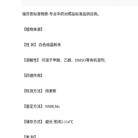
瑞芬思标准物质-专业中药对照品标准品供应商。
【植物来源】:
【性 状】:白色结晶粉末
【溶解性】:可溶于甲醇、乙醇、DMSO等有机溶剂;
【药理作用】:
【检测方法】:待更新
【鉴定方法】:NMR;Ms
【储存方式】:避光 密闭2-114℃
【类 别】: