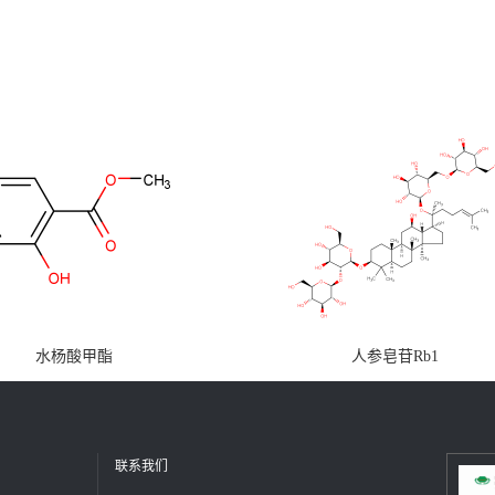
水杨酸甲酯
人参皂苷Rb1
联系我们