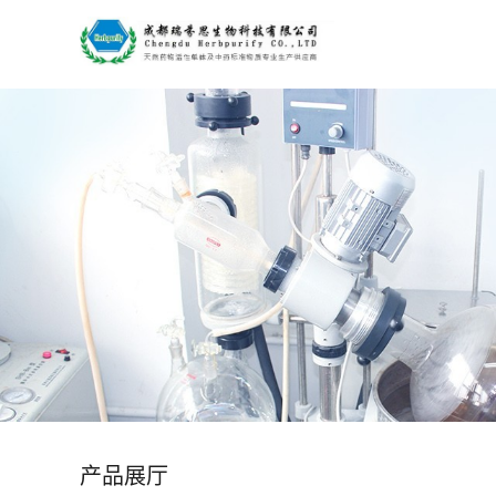
公
司
首
页
公
司
介
绍
产品展厅