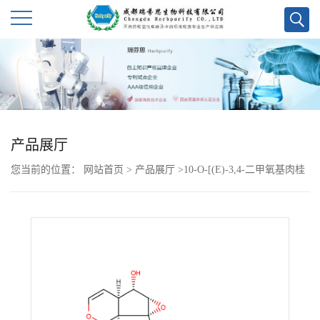
公
司
首
产品展厅
页
您当前的位置：
网站首页
>
产品展厅
>
10-O-[(E)-3,4-二甲氧基肉桂
公
酰]梓醇
司
介
绍