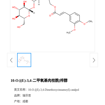
证
书
荣
誉
产
品
展
10-O-[(E)-3,4-二甲氧基肉桂酰]梓醇
厅
英文名称：
10-O-[(E)-3,4-Dimethoxycinnamoyl]-catalpol
品牌：
瑞芬思
公
产地：
成都