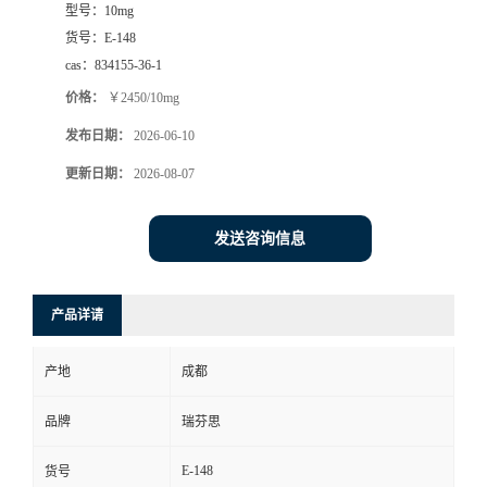
型号：
10mg
司
货号：
E-148
cas：
834155-36-1
动
价格：
￥2450/10mg
发布日期：
2026-06-10
态
更新日期：
2026-08-07
联
发送咨询信息
系
方
产品详请
式
产地
成都
品牌
瑞芬思
E-148
货号