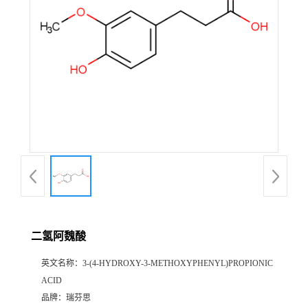
证
书
荣
誉
产
品
展
二氢阿魏酸
厅
英文名称：
3-(4-HYDROXY-3-METHOXYPHENYL)PROPIONIC
ACID
公
品牌：
瑞芬思