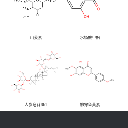
山姜素
水杨酸甲酯
人参皂苷Rb1
柳穿鱼黄素