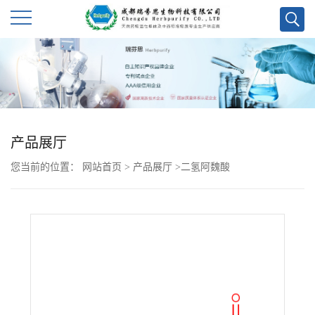
公
司
首
产品展厅
页
您当前的位置：
网站首页
>
产品展厅
>
二氢阿魏酸
公
司
介
绍