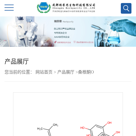
公
司
首
产品展厅
页
您当前的位置：
网站首页
>
产品展厅
>
桑根酮O
公
司
介
绍