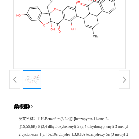
证
书
荣
誉
产
品
展
桑根酮O
厅
英文名称：
11H-Benzofuro[3,2-b][1]benzopyran-11-one, 2-
[(1S,5S,6R)-6-(2,4-dihydroxybenzoyl)-5-(2,4-dihydroxyphenyl)-3-methyl-
公
2-cyclohexen-1-yl]-5a,10a-dihydro-1,3,8,10a-tetrahydroxy-5a-(3-methyl-2-