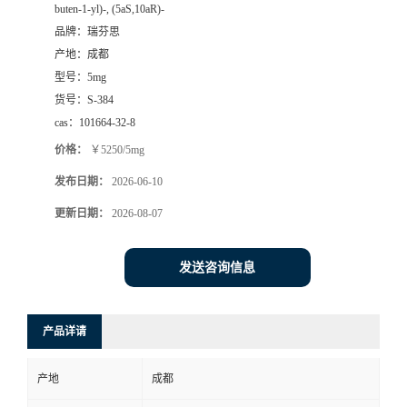
buten-1-yl)-, (5aS,10aR)-
司
品牌：
瑞芬思
产地：
成都
动
型号：
5mg
货号：
S-384
态
cas：
101664-32-8
价格：
￥5250/5mg
联
发布日期：
2026-06-10
系
更新日期：
2026-08-07
方
发送咨询信息
式
产品详请
产地
成都