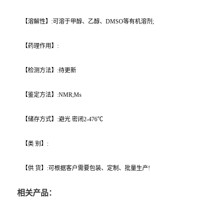
【溶解性】:可溶于甲醇、乙醇、DMSO等有机溶剂;
【药理作用】:
【检测方法】:待更新
【鉴定方法】:NMR;Ms
【储存方式】:避光 密闭2-476℃
【类 别】:
【供 货】:可根据客户需要包装、定制、批量生产!
相关产品：