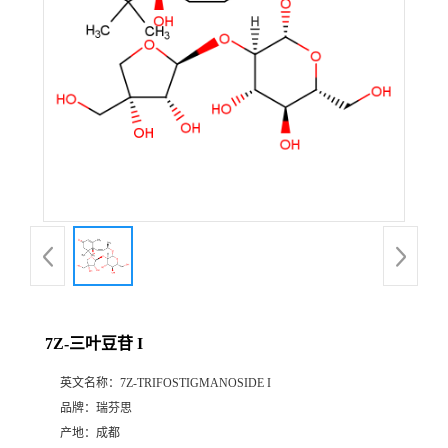
证
书
荣
誉
产
品
展
7Z-三叶豆苷 I
厅
英文名称：
7Z-TRIFOSTIGMANOSIDE I
品牌：
瑞芬思
公
产地：
成都