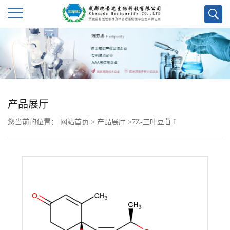
公
司
首
产品展厅
页
您当前的位置：
网站首页
>
产品展厅
>
7Z-三叶豆苷 I
公
司
介
绍