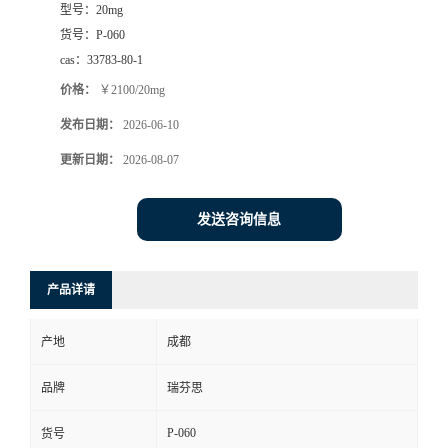
型号：
20mg
司
货号：
P-060
cas：
33783-80-1
动
价格：
￥2100/20mg
发布日期：
2026-06-10
态
更新日期：
2026-08-07
联
发送咨询信息
系
方
产品详请
式
产地
成都
品牌
瑞芬思
P-060
货号