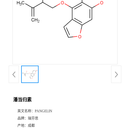
证
书
荣
誉
产
品
展
潘当归素
厅
英文名称：
PANGELIN
品牌：
瑞芬思
公
产地：
成都