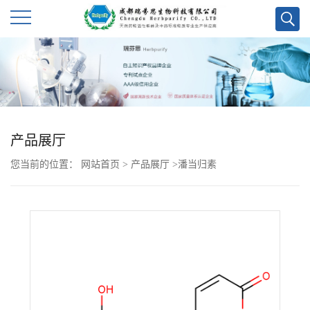
公
司
首
产品展厅
页
您当前的位置：
网站首页
>
产品展厅
>
潘当归素
公
司
介
绍