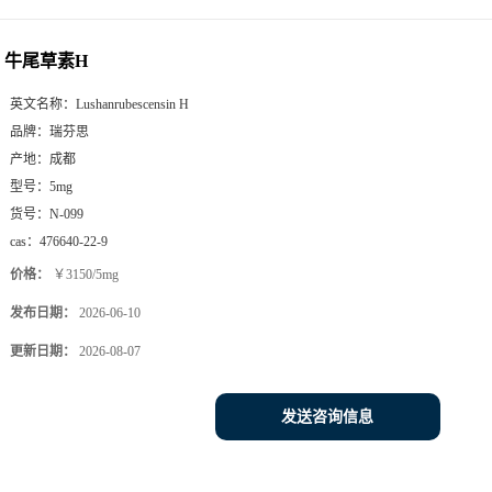
牛尾草素H
英文名称：
Lushanrubescensin H
品牌：
瑞芬思
产地：
成都
型号：
5mg
货号：
N-099
cas：
476640-22-9
价格：
￥3150/5mg
发布日期：
2026-06-10
更新日期：
2026-08-07
发送咨询信息