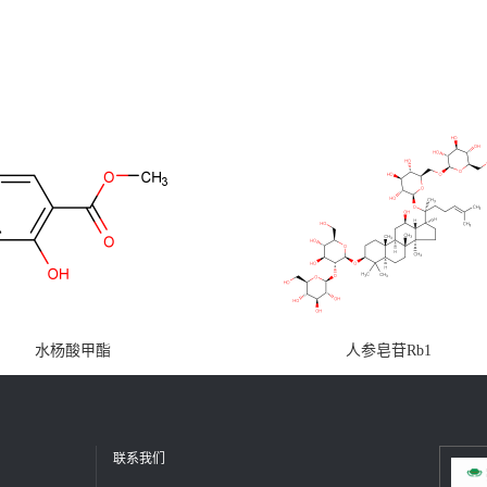
水杨酸甲酯
人参皂苷Rb1
联系我们