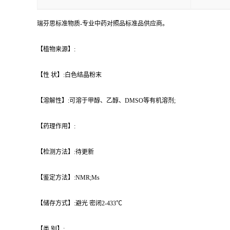
瑞芬思标准物质-专业中药对照品标准品供应商。
【植物来源】:
【性 状】:白色结晶粉末
【溶解性】:可溶于甲醇、乙醇、DMSO等有机溶剂;
【药理作用】:
【检测方法】:待更新
【鉴定方法】:NMR;Ms
【储存方式】:避光 密闭2-433℃
【类 别】: