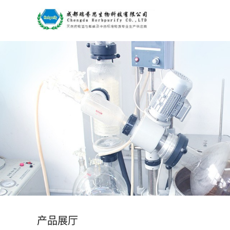
公
司
首
页
公
司
介
绍
产品展厅