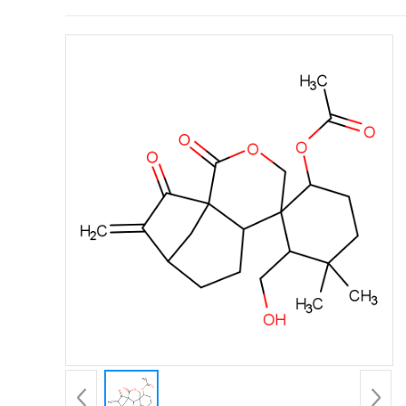
证
书
荣
誉
产
品
展
厅
公