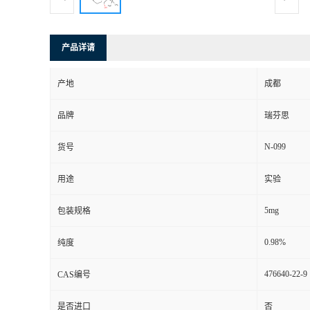
司
产品详请
动
产地
成都
态
品牌
瑞芬思
联
N-099
货号
系
用途
实验
方
5mg
包装规格
式
0.98%
纯度
476640-22-9
CAS编号
是否进口
否