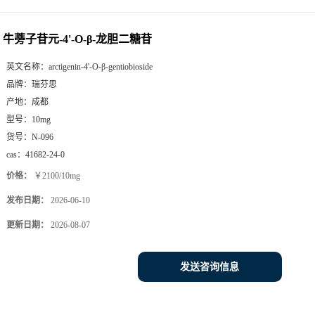
牛蒡子苷元-4'-O-β-龙胆二糖苷
英文名称：
arctigenin-4'-O-β-gentiobioside
品牌：
瑞芬思
产地：
成都
型号：
10mg
货号：
N-096
cas：
41682-24-0
价格：
￥2100/10mg
发布日期：
2026-06-10
更新日期：
2026-08-07
发送咨询信息