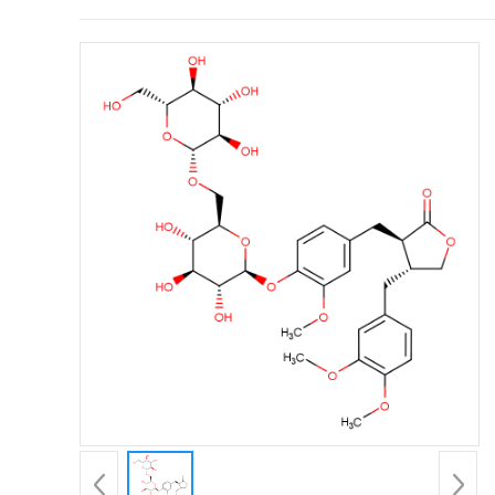
证
书
荣
誉
产
品
展
厅
公