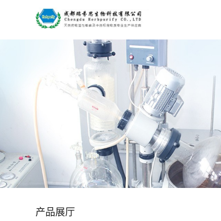
公
司
首
页
公
司
介
绍
产品展厅