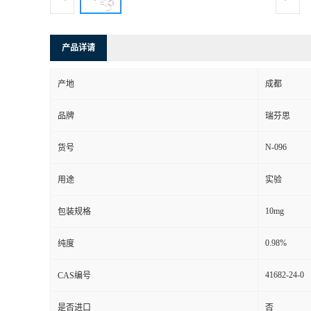
司
产品详请
动
产地
成都
态
品牌
瑞芬思
联
N-096
货号
系
用途
实验
方
10mg
包装规格
式
0.98%
纯度
41682-24-0
CAS编号
是否进口
否