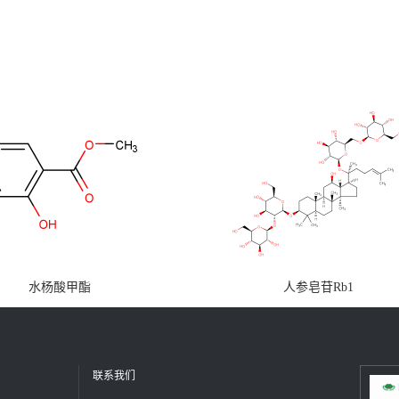
水杨酸甲酯
人参皂苷Rb1
联系我们