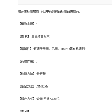
瑞芬思标准物质-专业中药对照品标准品供应商。
【植物来源】:
【性 状】:白色结晶粉末
【溶解性】:可溶于甲醇、乙醇、DMSO等有机溶剂;
【药理作用】:
【检测方法】:待更新
【鉴定方法】:NMR;Ms
【储存方式】:避光 密闭2-430℃
【类 别】: