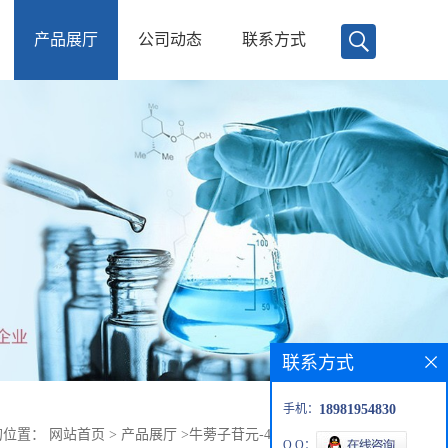
产品展厅
公司动态
联系方式
联系方式
手机：
18981954830
的位置：
网站首页
>
产品展厅
>
牛蒡子苷元-4'-O-β-龙胆二糖苷
Q Q：