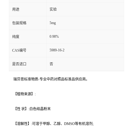
用途
实验
5mg
包装规格
0.98%
纯度
5989-16-2
CAS编号
是否进口
否
瑞芬思标准物质-专业中药对照品标准品供应商。
【植物来源】:
【性 状】:白色结晶粉末
【溶解性】:可溶于甲醇、乙醇、DMSO等有机溶剂;