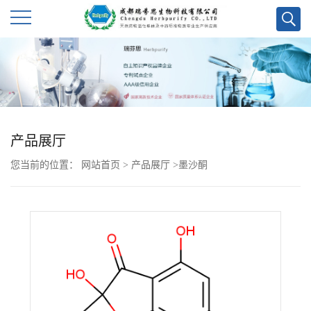
公
司
首
产品展厅
页
您当前的位置：
网站首页
>
产品展厅
>
墨沙酮
公
司
介
绍