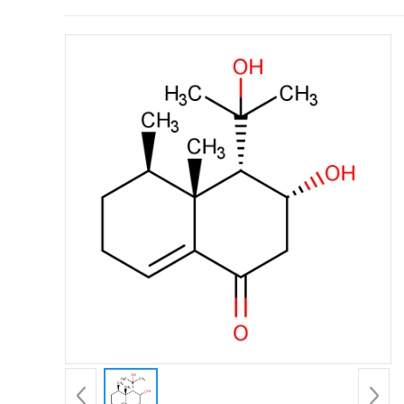
证
书
荣
誉
产
品
展
厅
公