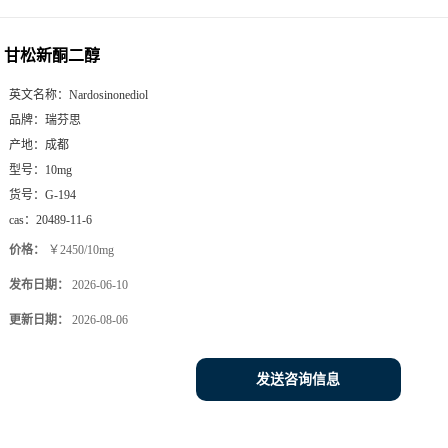
甘松新酮二醇
英文名称：
Nardosinonediol
品牌：
瑞芬思
产地：
成都
型号：
10mg
货号：
G-194
cas：
20489-11-6
价格：
￥2450/10mg
发布日期：
2026-06-10
更新日期：
2026-08-06
发送咨询信息