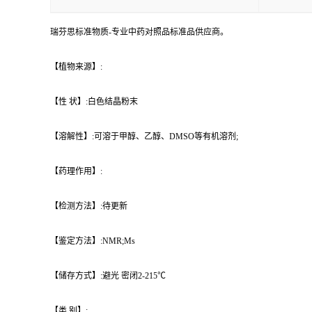
瑞芬思标准物质-专业中药对照品标准品供应商。
【植物来源】:
【性 状】:白色结晶粉末
【溶解性】:可溶于甲醇、乙醇、DMSO等有机溶剂;
【药理作用】:
【检测方法】:待更新
【鉴定方法】:NMR;Ms
【储存方式】:避光 密闭2-215℃
【类 别】: