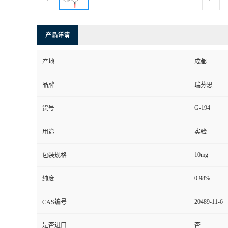
司
产品详请
动
产地
成都
态
品牌
瑞芬思
联
G-194
货号
系
用途
实验
方
10mg
包装规格
式
0.98%
纯度
20489-11-6
CAS编号
是否进口
否