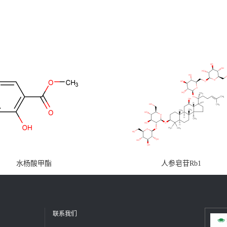
水杨酸甲酯
人参皂苷Rb1
联系我们