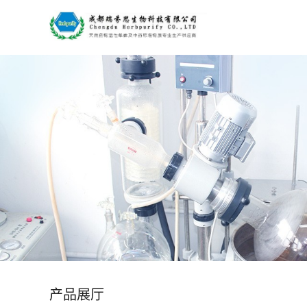
公
司
首
页
公
司
介
绍
产品展厅