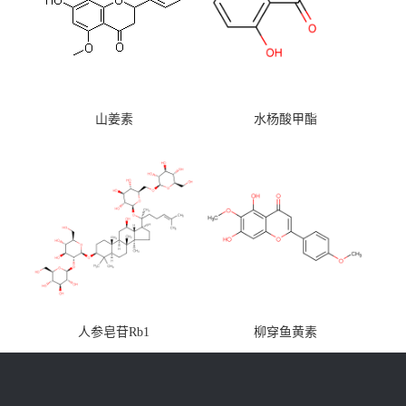
山姜素
水杨酸甲酯
人参皂苷Rb1
柳穿鱼黄素