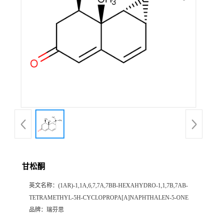
证
书
荣
誉
产
品
展
甘松酮
厅
英文名称：
(1AR)-1,1A,6,7,7A,7BΒ-HEXAHYDRO-1,1,7Β,7AΒ-
TETRAMETHYL-5H-CYCLOPROPA[A]NAPHTHALEN-5-ONE
公
品牌：
瑞芬思