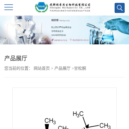
公
司
首
产品展厅
页
您当前的位置：
网站首页
>
产品展厅
>
甘松酮
公
司
介
绍