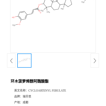
证
书
荣
誉
产
品
展
环木菠萝烯醇阿魏酸酯
厅
英文名称：
CYCLOARTENYL FERULATE
品牌：
瑞芬思
公
产地：
成都