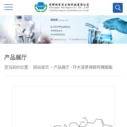
公
司
首
产品展厅
页
您当前的位置：
网站首页
>
产品展厅
>
环木菠萝烯醇阿魏酸酯
公
司
介
绍