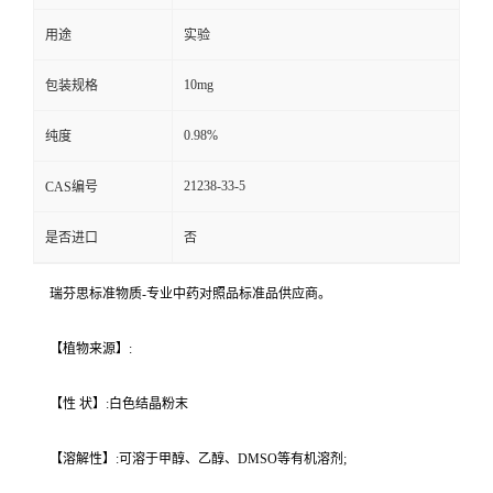
用途
实验
10mg
包装规格
0.98%
纯度
21238-33-5
CAS编号
是否进口
否
瑞芬思标准物质-专业中药对照品标准品供应商。
【植物来源】:
【性 状】:白色结晶粉末
【溶解性】:可溶于甲醇、乙醇、DMSO等有机溶剂;