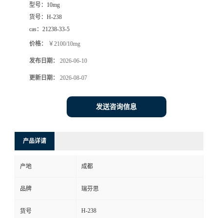
型号：
10mg
司
货号：
H-238
cas：
21238-33-5
动
价格：
￥2100/10mg
发布日期：
2026-06-10
态
更新日期：
2026-08-07
联
发送咨询信息
系
方
产品详请
式
产地
成都
品牌
瑞芬思
H-238
货号