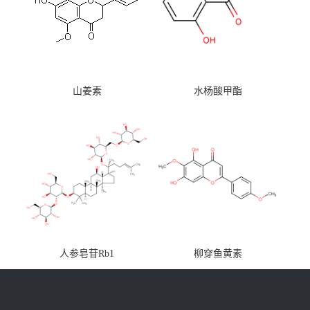
山姜素
水杨酸甲酯
人参皂苷Rb1
柳穿鱼黄素