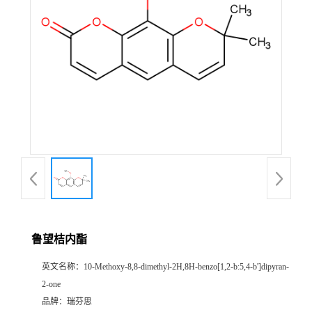
证
书
荣
誉
产
品
展
鲁望桔内酯
厅
英文名称：
10-Methoxy-8,8-dimethyl-2H,8H-benzo[1,2-b:5,4-b']dipyran-
2-one
公
品牌：
瑞芬思