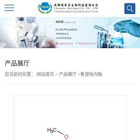
公
司
首
产品展厅
页
您当前的位置：
网站首页
>
产品展厅
>
鲁望桔内酯
公
司
介
绍