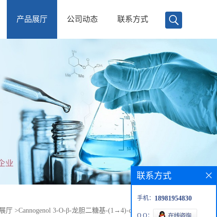
产品展厅
公司动态
联系方式
联系方式
手机：
18981954830
展厅
>
Cannogenol 3-O-β-龙胆二糖基-(1→4)-α-L-黄夹竹桃糖苷
Q Q：