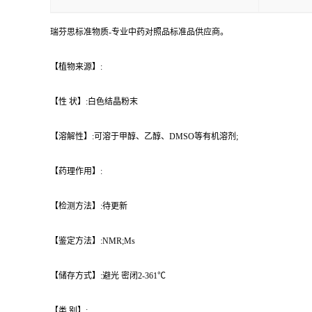
瑞芬思标准物质-专业中药对照品标准品供应商。
【植物来源】:
【性 状】:白色结晶粉末
【溶解性】:可溶于甲醇、乙醇、DMSO等有机溶剂;
【药理作用】:
【检测方法】:待更新
【鉴定方法】:NMR;Ms
【储存方式】:避光 密闭2-361℃
【类 别】: