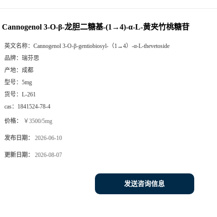
Cannogenol 3-O-β-龙胆二糖基-(1→4)-α-L-黄夹竹桃糖苷
英文名称：
Cannogenol 3-O-β-gentiobiosyl-（1→4）-α-L-thevetoside
品牌：
瑞芬思
产地：
成都
型号：
5mg
货号：
L-261
cas：
1841524-78-4
价格：
￥3500/5mg
发布日期：
2026-06-10
更新日期：
2026-08-07
发送咨询信息