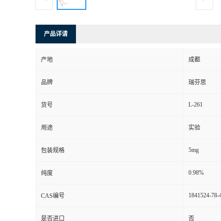
司
产品详请
动
产地
成都
态
品牌
瑞芬思
联
L-261
货号
系
用途
实验
方
5mg
包装规格
式
0.98%
纯度
1841524-78-
CAS编号
是否进口
否