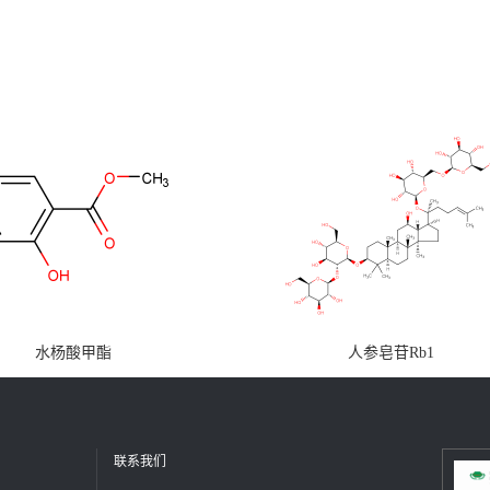
水杨酸甲酯
人参皂苷Rb1
联系我们