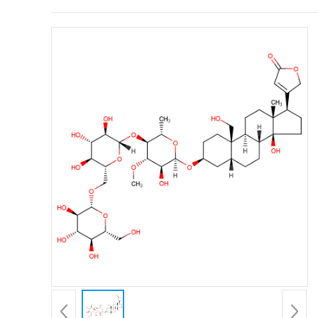
证
书
荣
誉
产
品
展
厅
公