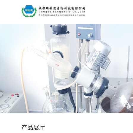
公
司
首
页
公
司
介
绍
产品展厅