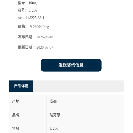
型号：
10mg
司
货号：
L-256
cas：
148225-38-1
动
价格：
￥2800/10mg
发布日期：
2026-06-10
态
更新日期：
2026-08-07
联
发送咨询信息
系
方
产品详请
式
产地
成都
品牌
瑞芬思
L-256
货号