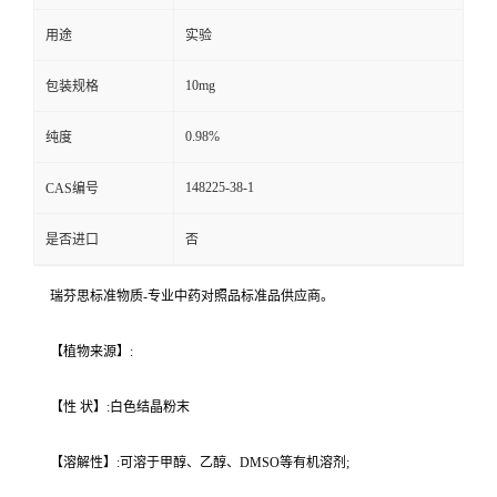
用途
实验
10mg
包装规格
0.98%
纯度
148225-38-1
CAS编号
是否进口
否
瑞芬思标准物质-专业中药对照品标准品供应商。
【植物来源】:
【性 状】:白色结晶粉末
【溶解性】:可溶于甲醇、乙醇、DMSO等有机溶剂;