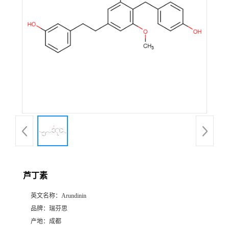
证
书
荣
誉
产
品
展
芦丁素
厅
英文名称：
Arundinin
品牌：
瑞芬思
公
产地：
成都