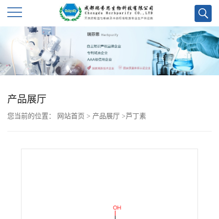
公
司
首
产品展厅
页
您当前的位置：
网站首页
>
产品展厅
>
芦丁素
公
司
介
绍